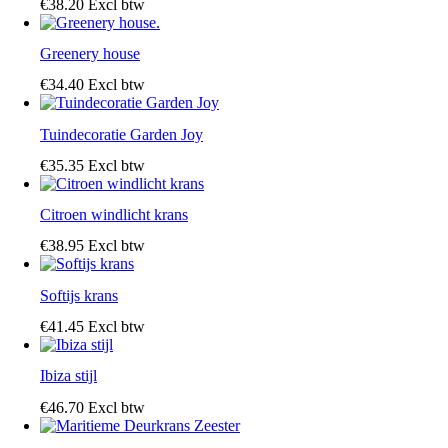
€
38
.
20
Excl btw
Greenery house
€
34
.
40
Excl btw
Tuindecoratie Garden Joy
€
35
.
35
Excl btw
Citroen windlicht krans
€
38
.
95
Excl btw
Softijs krans
€
41
.
45
Excl btw
Ibiza stijl
€
46
.
70
Excl btw