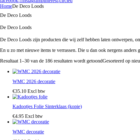
facebook-1
instagram
pinterest-circled
Home
De Deco Loods
De Deco Loods
De Deco Loods
De Deco Loods zijn producten die wij zelf hebben laten ontwerpen, om 
En u zo met nieuwe items te verrassen. Die u dan ook nergens anders 
Resultaat 1–30 van de 186 resultaten wordt getoond
Gesorteerd op nie
WMC 2026 decoratie
€
35
.
10
Excl btw
Kadootjes Folie Sinterklaas (kopie)
€
4
.
95
Excl btw
WMC decoratie