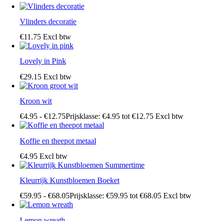
Vlinders decoratie
€
11
.
75
Excl btw
Lovely in Pink
€
29
.
15
Excl btw
Kroon wit
€
4
.
95
-
€
12
.
75
Prijsklasse: €4
.
95
tot €12
.
75
Excl btw
Koffie en theepot metaal
€
4
.
95
Excl btw
Kleurrijk Kunstbloemen Boeket
€
59
.
95
-
€
68
.
05
Prijsklasse: €59
.
95
tot €68
.
05
Excl btw
Lemon wreath