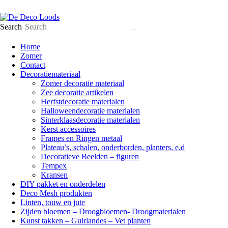
Search
Home
Zomer
Contact
Decoratiemateriaal
Zomer decoratie materiaal
Zee decoratie artikelen
Herfstdecoratie materialen
Halloweendecoratie materialen
Sinterklaasdecoratie materialen
Kerst accessoires
Frames en Ringen metaal
Plateau’s, schalen, onderborden, planters, e.d
Decoratieve Beelden – figuren
Tempex
Kransen
DIY pakket en onderdelen
Deco Mesh produkten
Linten, touw en jute
Zijden bloemen – Droogbloemen- Droogmaterialen
Kunst takken – Guirlandes – Vet planten