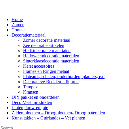
Home
Zomer
Contact
Decoratiemateriaal
Zomer decoratie materiaal
Zee decoratie artikelen
Herfstdecoratie materialen
Halloweendecoratie materialen
Sinterklaasdecoratie materialen
Kerst accessoires
Frames en Ringen metaal
Plateau’s, schalen, onderborden, planters, e.d
Decoratieve Beelden – figuren
Tempex
Kransen
DIY pakket en onderdelen
Deco Mesh produkten
Linten, touw en jute
Zijden bloemen – Droogbloemen- Droogmaterialen
Kunst takken – Guirlandes – Vet planten