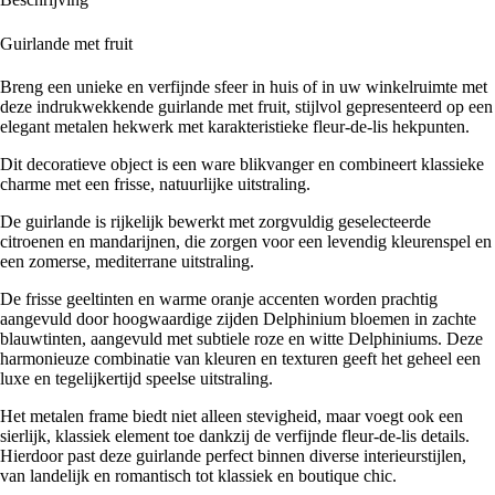
Guirlande met fruit
Breng een unieke en verfijnde sfeer in huis of in uw winkelruimte met
deze indrukwekkende guirlande met fruit, stijlvol gepresenteerd op een
elegant metalen hekwerk met karakteristieke fleur-de-lis hekpunten.
Dit decoratieve object is een ware blikvanger en combineert klassieke
charme met een frisse, natuurlijke uitstraling.
De guirlande is rijkelijk bewerkt met zorgvuldig geselecteerde
citroenen en mandarijnen, die zorgen voor een levendig kleurenspel en
een zomerse, mediterrane uitstraling.
De frisse geeltinten en warme oranje accenten worden prachtig
aangevuld door hoogwaardige zijden Delphinium bloemen in zachte
blauwtinten, aangevuld met subtiele roze en witte Delphiniums. Deze
harmonieuze combinatie van kleuren en texturen geeft het geheel een
luxe en tegelijkertijd speelse uitstraling.
Het metalen frame biedt niet alleen stevigheid, maar voegt ook een
sierlijk, klassiek element toe dankzij de verfijnde fleur-de-lis details.
Hierdoor past deze guirlande perfect binnen diverse interieurstijlen,
van landelijk en romantisch tot klassiek en boutique chic.