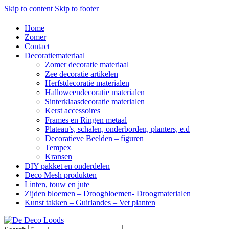
Skip to content
Skip to footer
Home
Zomer
Contact
Decoratiemateriaal
Zomer decoratie materiaal
Zee decoratie artikelen
Herfstdecoratie materialen
Halloweendecoratie materialen
Sinterklaasdecoratie materialen
Kerst accessoires
Frames en Ringen metaal
Plateau’s, schalen, onderborden, planters, e.d
Decoratieve Beelden – figuren
Tempex
Kransen
DIY pakket en onderdelen
Deco Mesh produkten
Linten, touw en jute
Zijden bloemen – Droogbloemen- Droogmaterialen
Kunst takken – Guirlandes – Vet planten