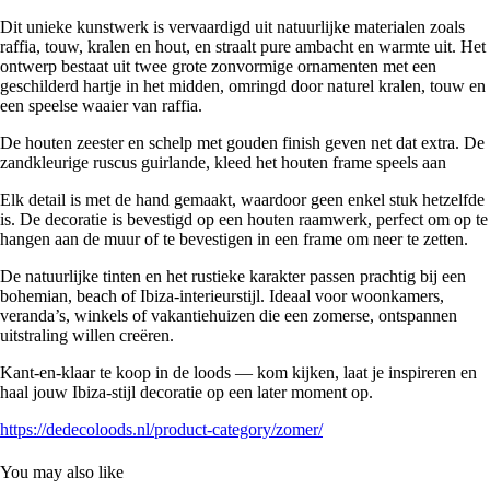
Dit unieke kunstwerk is vervaardigd uit natuurlijke materialen zoals
raffia, touw, kralen en hout
, en straalt pure ambacht en warmte uit. Het
ontwerp bestaat uit twee grote zonvormige ornamenten met een
geschilderd hartje in het midden, omringd door naturel kralen, touw en
een speelse waaier van raffia.
De houten zeester en schelp met gouden finish geven net dat extra. De
zandkleurige ruscus guirlande, kleed het houten frame speels aan
Elk detail is met de hand gemaakt, waardoor geen enkel stuk hetzelfde
is. De decoratie is bevestigd op een
houten raamwerk
, perfect om op te
hangen aan de muur of te bevestigen in een frame om neer te zetten.
De natuurlijke tinten en het rustieke karakter passen prachtig bij een
bohemian, beach of Ibiza‑interieurstijl
. Ideaal voor woonkamers,
veranda’s, winkels of vakantiehuizen die een zomerse, ontspannen
uitstraling willen creëren.
Kant‑en‑klaar te koop in de loods — kom kijken, laat je inspireren en
haal jouw Ibiza‑stijl decoratie op een later moment op.
https://dedecoloods.nl/product-category/zomer/
You may also like