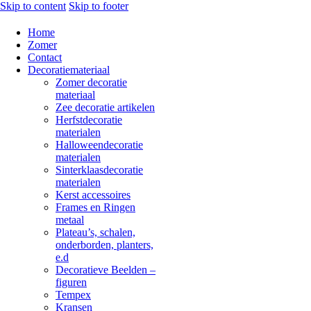
Skip to content
Skip to footer
Home
Zomer
Contact
Decoratiemateriaal
Zomer decoratie
materiaal
Zee decoratie artikelen
Herfstdecoratie
materialen
Halloweendecoratie
materialen
Sinterklaasdecoratie
materialen
Kerst accessoires
Frames en Ringen
metaal
Plateau’s, schalen,
onderborden, planters,
e.d
Decoratieve Beelden –
figuren
Tempex
Kransen