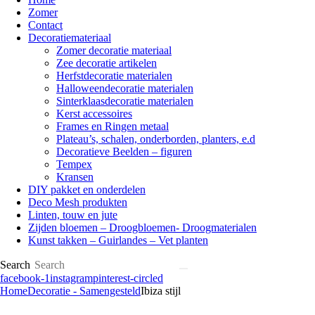
Zomer
Contact
Decoratiemateriaal
Zomer decoratie materiaal
Zee decoratie artikelen
Herfstdecoratie materialen
Halloweendecoratie materialen
Sinterklaasdecoratie materialen
Kerst accessoires
Frames en Ringen metaal
Plateau’s, schalen, onderborden, planters, e.d
Decoratieve Beelden – figuren
Tempex
Kransen
DIY pakket en onderdelen
Deco Mesh produkten
Linten, touw en jute
Zijden bloemen – Droogbloemen- Droogmaterialen
Kunst takken – Guirlandes – Vet planten
Search
facebook-1
instagram
pinterest-circled
Home
Decoratie - Samengesteld
Ibiza stijl