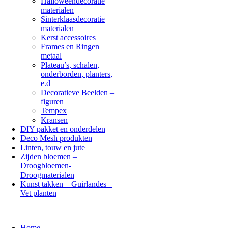
Halloweendecoratie
materialen
Sinterklaasdecoratie
materialen
Kerst accessoires
Frames en Ringen
metaal
Plateau’s, schalen,
onderborden, planters,
e.d
Decoratieve Beelden –
figuren
Tempex
Kransen
DIY pakket en onderdelen
Deco Mesh produkten
Linten, touw en jute
Zijden bloemen –
Droogbloemen-
Droogmaterialen
Kunst takken – Guirlandes –
Vet planten
Home