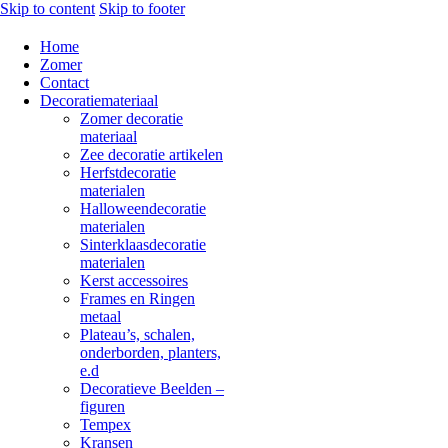
Skip to content
Skip to footer
Home
Zomer
Contact
Decoratiemateriaal
Zomer decoratie
materiaal
Zee decoratie artikelen
Herfstdecoratie
materialen
Halloweendecoratie
materialen
Sinterklaasdecoratie
materialen
Kerst accessoires
Frames en Ringen
metaal
Plateau’s, schalen,
onderborden, planters,
e.d
Decoratieve Beelden –
figuren
Tempex
Kransen