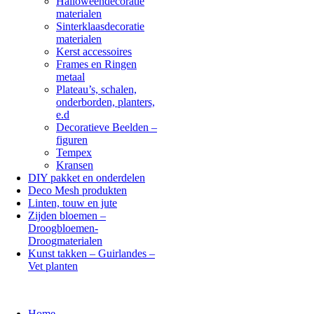
Halloweendecoratie
materialen
Sinterklaasdecoratie
materialen
Kerst accessoires
Frames en Ringen
metaal
Plateau’s, schalen,
onderborden, planters,
e.d
Decoratieve Beelden –
figuren
Tempex
Kransen
DIY pakket en onderdelen
Deco Mesh produkten
Linten, touw en jute
Zijden bloemen –
Droogbloemen-
Droogmaterialen
Kunst takken – Guirlandes –
Vet planten
Home