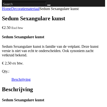
Search
facebook-
instagram
pinterest-
Home
Decoratiemateriaal
Sedum Sexangulare kunst
1
circled
Sedum Sexangulare kunst
€
2
.
50
Excl btw
Sedum Sexangulare kunst
Sedum Sexangulare kunst is familie van de vetplant. Deze kunst
versie is niet van echt te onderscheiden. Ook synoniem zacht
vetkruid bekend.
€ 2,50 ex btw.
Qty.:
Beschrijving
Beschrijving
Sedum Sexangulare kunst