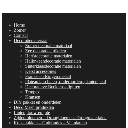
Home
Zomer
Contact
Decoratiemateriaal
Zomer decoratie materiaal
Zee decoratie artikelen
Herfstdecoratie materialen
Halloweendecoratie materialen
Sinterklaasdecoratie materialen
Kerst accessoires
Frames en Ringen metaal
Plateau’s, schalen, onderborden, planters, e.d
Decoratieve Beelden – figuren
Tempex
Kransen
DIY pakket en onderdelen
Deco Mesh produkten
Linten, touw en jute
Zijden bloemen – Droogbloemen- Droogmaterialen
Kunst takken – Guirlandes – Vet planten