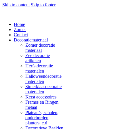
Skip to content
Skip to footer
Home
Zomer
Contact
Decoratiemateriaal
Zomer decoratie
materiaal
Zee decoratie
artikelen
Herfstdecoratie
materialen
Halloweendecoratie
materialen
Sinterklaasdecoratie
materialen
Kerst accessoires
Frames en Ringen
metaal
Plateau’s, schalen,
onderborden,
planters, e.d
Decoratieve Beelden