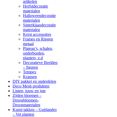
artikelen
Herfstdecoratie
materialen
Halloweendecoratie
materialen
Sinterklaasdecoratie
materialen
Kerst accessoires
Frames en Ringen
metaal
Plateau’s, schalen,
onderborden,
planters, e.d
Decoratieve Beelden
– figuren
Tempex
Kransen
DIY pakket en onderdelen
Deco Mesh produkten
Linten, touw en jute
Zijden bloemen –
Droogbloemen-
Droogmaterialen
Kunst takken – Guirlandes
– Vet planten