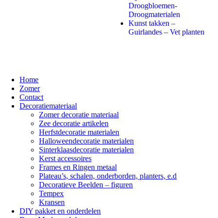
Droogbloemen-
Droogmaterialen
Kunst takken –
Guirlandes – Vet planten
Home
Zomer
Contact
Decoratiemateriaal
Zomer decoratie materiaal
Zee decoratie artikelen
Herfstdecoratie materialen
Halloweendecoratie materialen
Sinterklaasdecoratie materialen
Kerst accessoires
Frames en Ringen metaal
Plateau’s, schalen, onderborden, planters, e.d
Decoratieve Beelden – figuren
Tempex
Kransen
DIY pakket en onderdelen