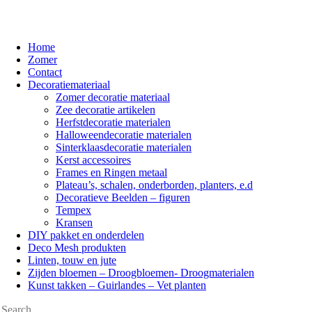
Home
Zomer
Contact
Decoratiemateriaal
Zomer decoratie materiaal
Zee decoratie artikelen
Herfstdecoratie materialen
Halloweendecoratie materialen
Sinterklaasdecoratie materialen
Kerst accessoires
Frames en Ringen metaal
Plateau’s, schalen, onderborden, planters, e.d
Decoratieve Beelden – figuren
Tempex
Kransen
DIY pakket en onderdelen
Deco Mesh produkten
Linten, touw en jute
Zijden bloemen – Droogbloemen- Droogmaterialen
Kunst takken – Guirlandes – Vet planten