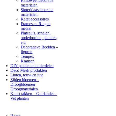
Halloweendecoratie
materialen
Sinterklaasdecoratie
materialen
Kerst accessoires
Frames en Ringen
metaal
Plateau’s, schalen,
onderborden, planters,
e.d
Decoratieve Beelden –
figuren
Tempex
Kransen
DIY pakket en onderdelen
Deco Mesh produkten
Linten, touw en jute
Zijden bloemen –
Droogbloemen-
Droogmaterialen
Kunst takken – Guirlandes –
Vet planten
Home