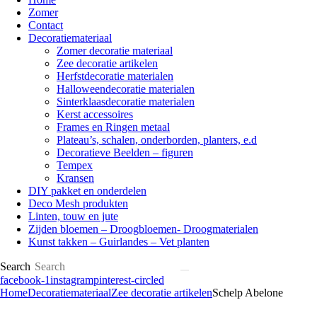
Zomer
Contact
Decoratiemateriaal
Zomer decoratie materiaal
Zee decoratie artikelen
Herfstdecoratie materialen
Halloweendecoratie materialen
Sinterklaasdecoratie materialen
Kerst accessoires
Frames en Ringen metaal
Plateau’s, schalen, onderborden, planters, e.d
Decoratieve Beelden – figuren
Tempex
Kransen
DIY pakket en onderdelen
Deco Mesh produkten
Linten, touw en jute
Zijden bloemen – Droogbloemen- Droogmaterialen
Kunst takken – Guirlandes – Vet planten
Search
facebook-1
instagram
pinterest-circled
Home
Decoratiemateriaal
Zee decoratie artikelen
Schelp Abelone