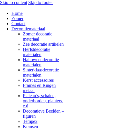
Skip to content
Skip to footer
Home
Zomer
Contact
Decoratiemateriaal
Zomer decoratie
materiaal
Zee decoratie artikelen
Herfstdecoratie
materialen
Halloweendecoratie
materialen
Sinterklaasdecoratie
materialen
Kerst accessoires
Frames en Ringen
metaal
Plateau’s, schalen,
onderborden, planters,
e.d
Decoratieve Beelden –
figuren
Tempex
Kransen