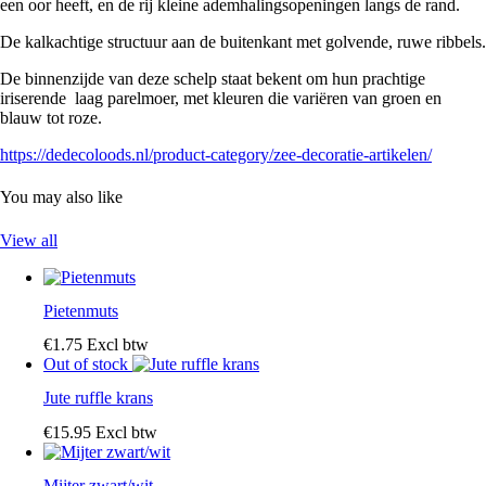
een oor heeft, en de rij kleine ademhalingsopeningen langs de rand.
De kalkachtige structuur aan de buitenkant met golvende, ruwe ribbels.
De binnenzijde van deze schelp staat bekent om hun prachtige
iriserende laag parelmoer, met kleuren die variëren van groen en
blauw tot roze.
https://dedecoloods.nl/product-category/zee-decoratie-artikelen/
You may also like
View all
Pietenmuts
€
1
.
75
Excl btw
Out of stock
Jute ruffle krans
€
15
.
95
Excl btw
Mijter zwart/wit