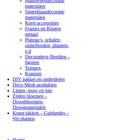
Halloweendecoratie
materialen
Sinterklaasdecoratie
materialen
Kerst accessoires
Frames en Ringen
metaal
Plateau’s, schalen,
onderborden, planters,
e.d
Decoratieve Beelden –
figuren
Tempex
Kransen
DIY pakket en onderdelen
Deco Mesh produkten
Linten, touw en jute
Zijden bloemen –
Droogbloemen-
Droogmaterialen
Kunst takken – Guirlandes –
Vet planten
Home