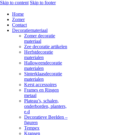
Skip to content
Skip to footer
Home
Zomer
Contact
Decoratiemateriaal
Zomer decoratie
materiaal
Zee decoratie artikelen
Herfstdecoratie
materialen
Halloweendecoratie
materialen
Sinterklaasdecoratie
materialen
Kerst accessoires
Frames en Ringen
metaal
Plateau’s, schalen,
onderborden, planters,
e.d
Decoratieve Beelden –
figuren
Tempex
Kransen