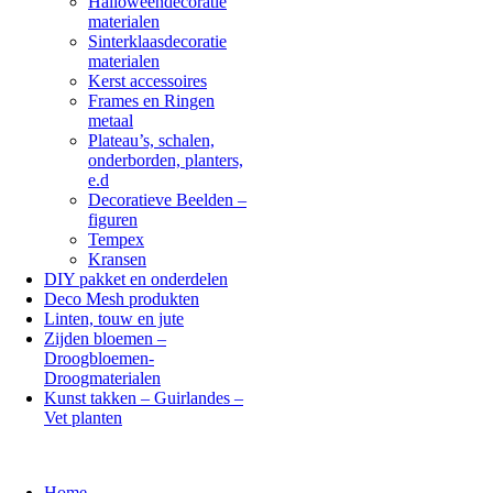
Halloweendecoratie
materialen
Sinterklaasdecoratie
materialen
Kerst accessoires
Frames en Ringen
metaal
Plateau’s, schalen,
onderborden, planters,
e.d
Decoratieve Beelden –
figuren
Tempex
Kransen
DIY pakket en onderdelen
Deco Mesh produkten
Linten, touw en jute
Zijden bloemen –
Droogbloemen-
Droogmaterialen
Kunst takken – Guirlandes –
Vet planten
Home