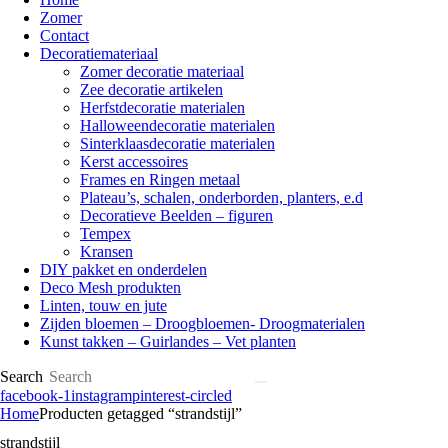
Zomer
Contact
Decoratiemateriaal
Zomer decoratie materiaal
Zee decoratie artikelen
Herfstdecoratie materialen
Halloweendecoratie materialen
Sinterklaasdecoratie materialen
Kerst accessoires
Frames en Ringen metaal
Plateau’s, schalen, onderborden, planters, e.d
Decoratieve Beelden – figuren
Tempex
Kransen
DIY pakket en onderdelen
Deco Mesh produkten
Linten, touw en jute
Zijden bloemen – Droogbloemen- Droogmaterialen
Kunst takken – Guirlandes – Vet planten
Search
facebook-1
instagram
pinterest-circled
Home
Producten getagged “strandstijl”
strandstijl