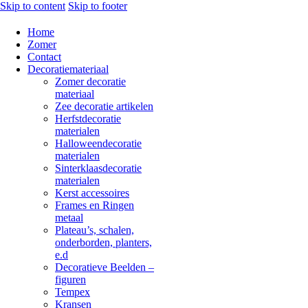
Skip to content
Skip to footer
Home
Zomer
Contact
Decoratiemateriaal
Zomer decoratie
materiaal
Zee decoratie artikelen
Herfstdecoratie
materialen
Halloweendecoratie
materialen
Sinterklaasdecoratie
materialen
Kerst accessoires
Frames en Ringen
metaal
Plateau’s, schalen,
onderborden, planters,
e.d
Decoratieve Beelden –
figuren
Tempex
Kransen