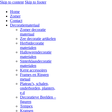
Skip to content
Skip to footer
Home
Zomer
Contact
Decoratiemateriaal
Zomer decoratie
materiaal
Zee decoratie artikelen
Herfstdecoratie
materialen
Halloweendecoratie
materialen
Sinterklaasdecoratie
materialen
Kerst accessoires
Frames en Ringen
metaal
Plateau’s, schalen,
onderborden, planters,
e.d
Decoratieve Beelden –
figuren
Tempex
Kransen