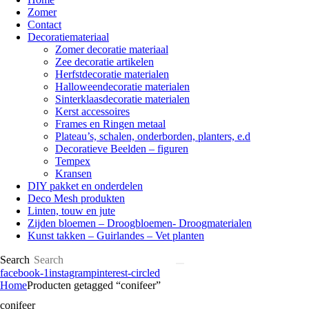
Zomer
Contact
Decoratiemateriaal
Zomer decoratie materiaal
Zee decoratie artikelen
Herfstdecoratie materialen
Halloweendecoratie materialen
Sinterklaasdecoratie materialen
Kerst accessoires
Frames en Ringen metaal
Plateau’s, schalen, onderborden, planters, e.d
Decoratieve Beelden – figuren
Tempex
Kransen
DIY pakket en onderdelen
Deco Mesh produkten
Linten, touw en jute
Zijden bloemen – Droogbloemen- Droogmaterialen
Kunst takken – Guirlandes – Vet planten
Search
facebook-1
instagram
pinterest-circled
Home
Producten getagged “conifeer”
conifeer