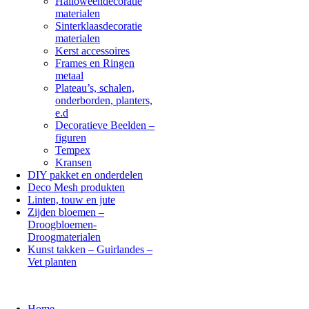
Halloweendecoratie
materialen
Sinterklaasdecoratie
materialen
Kerst accessoires
Frames en Ringen
metaal
Plateau’s, schalen,
onderborden, planters,
e.d
Decoratieve Beelden –
figuren
Tempex
Kransen
DIY pakket en onderdelen
Deco Mesh produkten
Linten, touw en jute
Zijden bloemen –
Droogbloemen-
Droogmaterialen
Kunst takken – Guirlandes –
Vet planten
Home