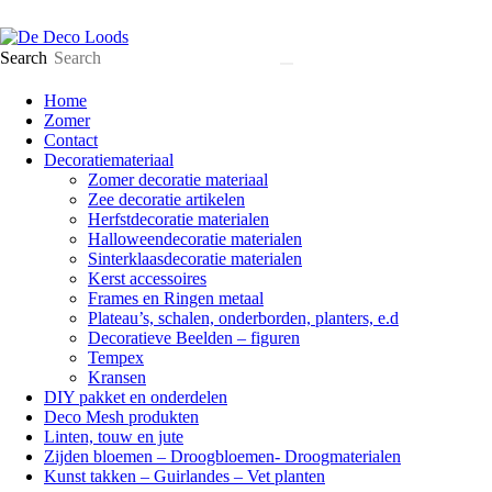
Search
Home
Zomer
Contact
Decoratiemateriaal
Zomer decoratie materiaal
Zee decoratie artikelen
Herfstdecoratie materialen
Halloweendecoratie materialen
Sinterklaasdecoratie materialen
Kerst accessoires
Frames en Ringen metaal
Plateau’s, schalen, onderborden, planters, e.d
Decoratieve Beelden – figuren
Tempex
Kransen
DIY pakket en onderdelen
Deco Mesh produkten
Linten, touw en jute
Zijden bloemen – Droogbloemen- Droogmaterialen
Kunst takken – Guirlandes – Vet planten