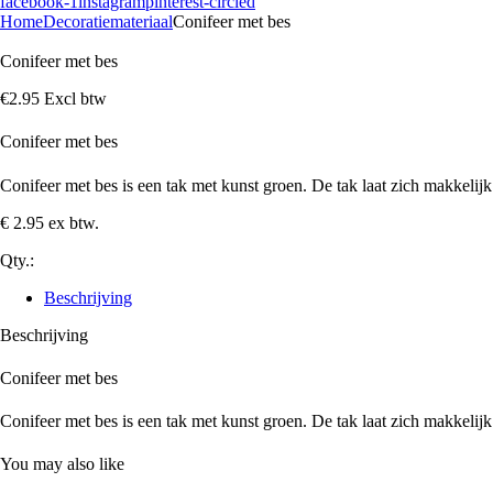
facebook-1
instagram
pinterest-circled
Home
Decoratiemateriaal
Conifeer met bes
Conifeer met bes
€
2
.
95
Excl btw
Conifeer met bes
Conifeer met bes is een tak met kunst groen. De tak laat zich makkelijk d
€ 2.95 ex btw.
Qty.:
Beschrijving
Beschrijving
Conifeer met bes
Conifeer met bes is een tak met kunst groen. De tak laat zich makkelijk d
You may also like