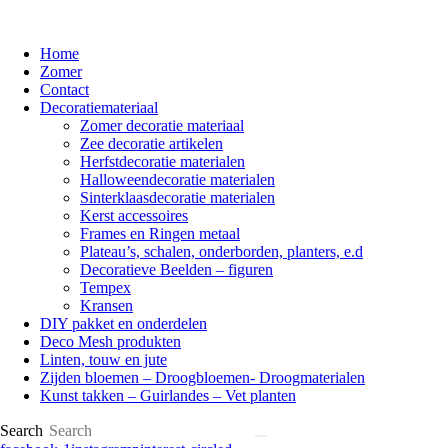
Home
Zomer
Contact
Decoratiemateriaal
Zomer decoratie materiaal
Zee decoratie artikelen
Herfstdecoratie materialen
Halloweendecoratie materialen
Sinterklaasdecoratie materialen
Kerst accessoires
Frames en Ringen metaal
Plateau’s, schalen, onderborden, planters, e.d
Decoratieve Beelden – figuren
Tempex
Kransen
DIY pakket en onderdelen
Deco Mesh produkten
Linten, touw en jute
Zijden bloemen – Droogbloemen- Droogmaterialen
Kunst takken – Guirlandes – Vet planten
Search