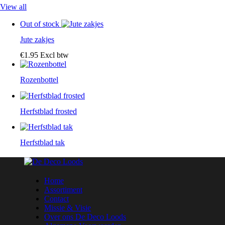
View all
Out of stock
Jute zakjes
€
1
.
95
Excl btw
Rozenbottel
Herfstblad frosted
Herfstblad tak
Home
Assortiment
Contact
Missie & Visie
Over ons De Deco Loods