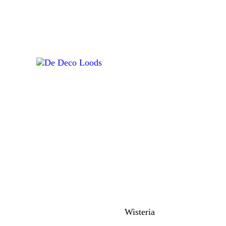
ome
omer
ontact
coratiemateriaal
Y pakket en onderdelen
eco Mesh produkten
nten, touw en jute
jden bloemen –
roogbloemen-
Wisteria