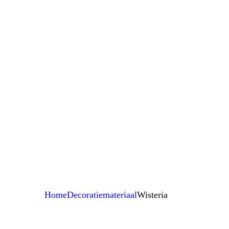
H
Z
C
De
DI
D
Li
Zi
Home
Decoratiemateriaal
Wisteria
D