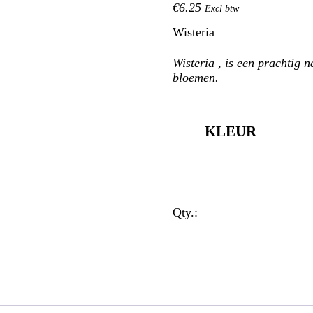
€
6
.
25
Excl btw
roogmaterialen
Wisteria
nst takken – Guirlandes – Vet
Wisteria , is een prachtig 
bloemen.
anten
KLEUR
Qty.: