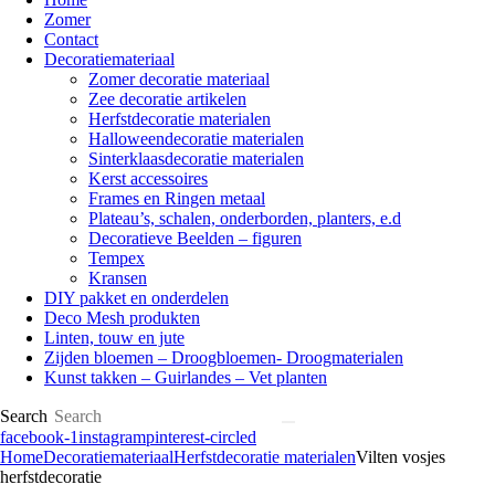
Zomer
Contact
Decoratiemateriaal
Zomer decoratie materiaal
Zee decoratie artikelen
Herfstdecoratie materialen
Halloweendecoratie materialen
Sinterklaasdecoratie materialen
Kerst accessoires
Frames en Ringen metaal
Plateau’s, schalen, onderborden, planters, e.d
Decoratieve Beelden – figuren
Tempex
Kransen
DIY pakket en onderdelen
Deco Mesh produkten
Linten, touw en jute
Zijden bloemen – Droogbloemen- Droogmaterialen
Kunst takken – Guirlandes – Vet planten
Search
facebook-1
instagram
pinterest-circled
Home
Decoratiemateriaal
Herfstdecoratie materialen
Vilten vosjes
herfstdecoratie