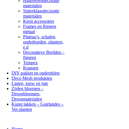
Halloweendecoratie
materialen
Sinterklaasdecoratie
materialen
Kerst accessoires
Frames en Ringen
metaal
Plateau’s, schalen,
onderborden, planters,
e.d
Decoratieve Beelden –
figuren
Tempex
Kransen
DIY pakket en onderdelen
Deco Mesh produkten
Linten, touw en jute
Zijden bloemen –
Droogbloemen-
Droogmaterialen
Kunst takken – Guirlandes –
Vet planten
Home