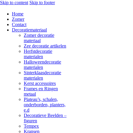
Skip to content
Skip to footer
Home
Zomer
Contact
Decoratiemateriaal
Zomer decoratie
materiaal
Zee decoratie artikelen
Herfstdecoratie
materialen
Halloweendecoratie
materialen
Sinterklaasdecoratie
materialen
Kerst accessoires
Frames en Ringen
metaal
Plateau’s, schalen,
onderborden, planters,
e.d
Decoratieve Beelden –
figuren
Tempex
Kransen