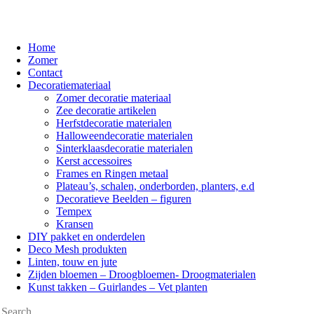
Home
Zomer
Contact
Decoratiemateriaal
Zomer decoratie materiaal
Zee decoratie artikelen
Herfstdecoratie materialen
Halloweendecoratie materialen
Sinterklaasdecoratie materialen
Kerst accessoires
Frames en Ringen metaal
Plateau’s, schalen, onderborden, planters, e.d
Decoratieve Beelden – figuren
Tempex
Kransen
DIY pakket en onderdelen
Deco Mesh produkten
Linten, touw en jute
Zijden bloemen – Droogbloemen- Droogmaterialen
Kunst takken – Guirlandes – Vet planten