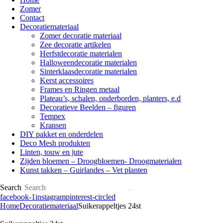
Zomer
Contact
Decoratiemateriaal
Zomer decoratie materiaal
Zee decoratie artikelen
Herfstdecoratie materialen
Halloweendecoratie materialen
Sinterklaasdecoratie materialen
Kerst accessoires
Frames en Ringen metaal
Plateau’s, schalen, onderborden, planters, e.d
Decoratieve Beelden – figuren
Tempex
Kransen
DIY pakket en onderdelen
Deco Mesh produkten
Linten, touw en jute
Zijden bloemen – Droogbloemen- Droogmaterialen
Kunst takken – Guirlandes – Vet planten
Search
facebook-1
instagram
pinterest-circled
Home
Decoratiemateriaal
Suikerappeltjes 24st