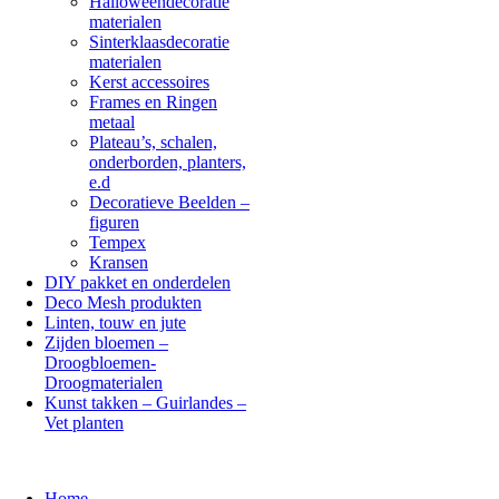
Halloweendecoratie
materialen
Sinterklaasdecoratie
materialen
Kerst accessoires
Frames en Ringen
metaal
Plateau’s, schalen,
onderborden, planters,
e.d
Decoratieve Beelden –
figuren
Tempex
Kransen
DIY pakket en onderdelen
Deco Mesh produkten
Linten, touw en jute
Zijden bloemen –
Droogbloemen-
Droogmaterialen
Kunst takken – Guirlandes –
Vet planten
Home