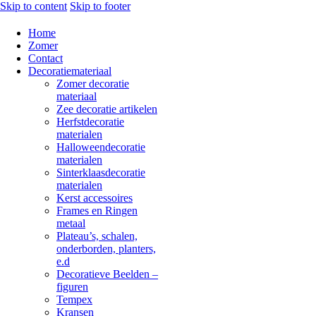
Skip to content
Skip to footer
Home
Zomer
Contact
Decoratiemateriaal
Zomer decoratie
materiaal
Zee decoratie artikelen
Herfstdecoratie
materialen
Halloweendecoratie
materialen
Sinterklaasdecoratie
materialen
Kerst accessoires
Frames en Ringen
metaal
Plateau’s, schalen,
onderborden, planters,
e.d
Decoratieve Beelden –
figuren
Tempex
Kransen