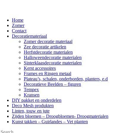
Home
Zomer
Contact
Decoratiemateriaal
Zomer decoratie materiaal
Zee decoratie artikelen
Herfstdecoratie materialen
Halloweendecoratie materialen
Sinterklaasdecoratie materialen
Kerst accessoires
Frames en Ringen metaal
Plateau’s, schalen, onderborden, planters, e.d
Decoratieve Beelden – figuren
Tempex
Kransen
DIY pakket en onderdelen
Deco Mesh produkten
Linten, touw en jute
Zijden bloemen – Droogbloemen- Droogmaterialen
Kunst takken – Guirlandes – Vet planten