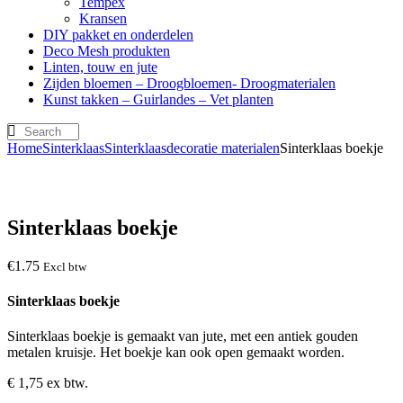
Tempex
Kransen
DIY pakket en onderdelen
Deco Mesh produkten
Linten, touw en jute
Zijden bloemen – Droogbloemen- Droogmaterialen
Kunst takken – Guirlandes – Vet planten
Home
Sinterklaas
Sinterklaasdecoratie materialen
Sinterklaas boekje
Sinterklaas boekje
€
1
.
75
Excl btw
Sinterklaas boekje
Sinterklaas boekje is gemaakt van jute, met een antiek gouden
metalen kruisje. Het boekje kan ook open gemaakt worden.
€ 1,75 ex btw.