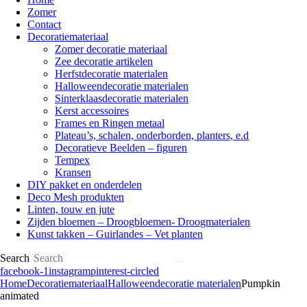
Zomer
Contact
Decoratiemateriaal
Zomer decoratie materiaal
Zee decoratie artikelen
Herfstdecoratie materialen
Halloweendecoratie materialen
Sinterklaasdecoratie materialen
Kerst accessoires
Frames en Ringen metaal
Plateau’s, schalen, onderborden, planters, e.d
Decoratieve Beelden – figuren
Tempex
Kransen
DIY pakket en onderdelen
Deco Mesh produkten
Linten, touw en jute
Zijden bloemen – Droogbloemen- Droogmaterialen
Kunst takken – Guirlandes – Vet planten
Search
facebook-1
instagram
pinterest-circled
Home
Decoratiemateriaal
Halloweendecoratie materialen
Pumpkin
animated