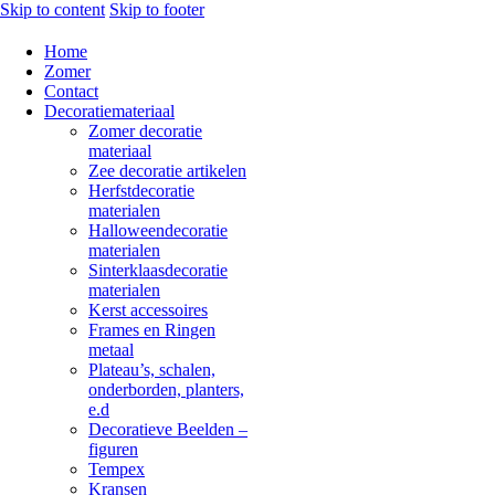
Skip to content
Skip to footer
Home
Zomer
Contact
Decoratiemateriaal
Zomer decoratie
materiaal
Zee decoratie artikelen
Herfstdecoratie
materialen
Halloweendecoratie
materialen
Sinterklaasdecoratie
materialen
Kerst accessoires
Frames en Ringen
metaal
Plateau’s, schalen,
onderborden, planters,
e.d
Decoratieve Beelden –
figuren
Tempex
Kransen