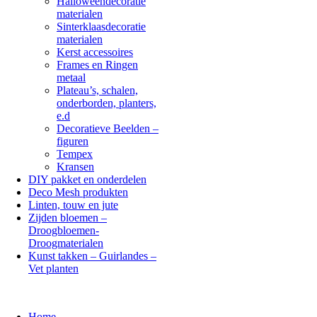
Halloweendecoratie
materialen
Sinterklaasdecoratie
materialen
Kerst accessoires
Frames en Ringen
metaal
Plateau’s, schalen,
onderborden, planters,
e.d
Decoratieve Beelden –
figuren
Tempex
Kransen
DIY pakket en onderdelen
Deco Mesh produkten
Linten, touw en jute
Zijden bloemen –
Droogbloemen-
Droogmaterialen
Kunst takken – Guirlandes –
Vet planten
Home