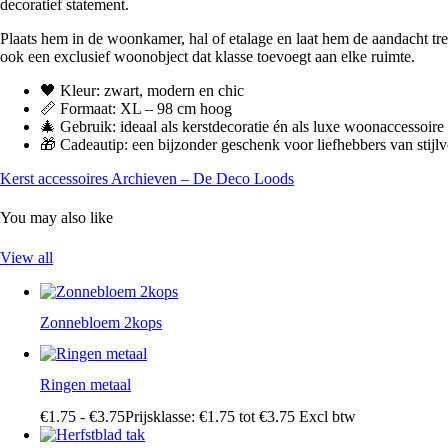
decoratief statement.
Plaats hem in de woonkamer, hal of etalage en laat hem de aandacht trek
ook een exclusief woonobject dat klasse toevoegt aan elke ruimte.
🖤
Kleur:
zwart, modern en chic
📏
Formaat:
XL – 98 cm hoog
🎄
Gebruik:
ideaal als kerstdecoratie én als luxe woonaccessoire
🎁
Cadeautip:
een bijzonder geschenk voor liefhebbers van stijlv
Kerst accessoires Archieven – De Deco Loods
You may also like
View all
Zonnebloem 2kops
Ringen metaal
€
1
.
75
-
€
3
.
75
Prijsklasse: €1
.
75
tot €3
.
75
Excl btw