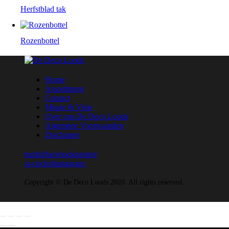
Herfstblad tak
Rozenbottel
Home
Assortiment
Contact
Missie & Visie
Over ons De Deco Loods
Algemene Voorwaarden
Disclaimer
tumblr
facebook
pintere
st-circled
instagram
Copyright © De Deco Loods 2020. All rights reserved.