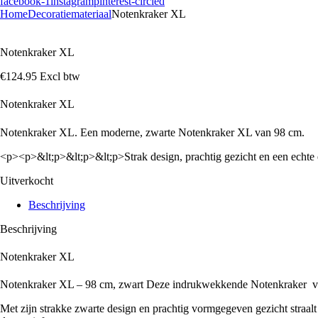
facebook-1
instagram
pinterest-circled
Home
Decoratiemateriaal
Notenkraker XL
Notenkraker XL
€
124
.
95
Excl btw
Notenkraker XL
Notenkraker XL. Een moderne, zwarte Notenkraker XL van 98 cm.
<p><p>&lt;p>&lt;p>&lt;p>Strak design, prachtig gezicht en een echte e
Uitverkocht
Beschrijving
Beschrijving
Notenkraker XL
Notenkraker XL – 98 cm, zwart
Deze indrukwekkende Notenkraker van 
Met zijn strakke zwarte design en prachtig vormgegeven gezicht straalt h