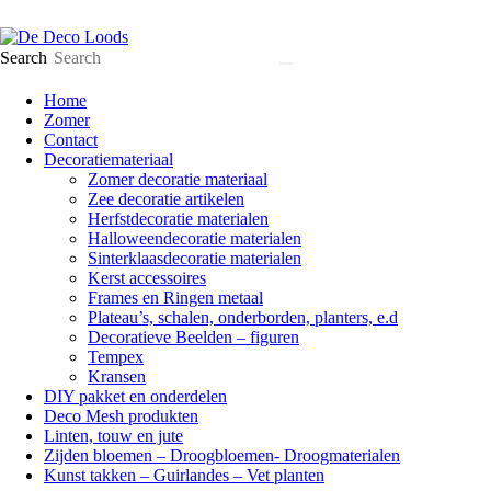
Search
Home
Zomer
Contact
Decoratiemateriaal
Zomer decoratie materiaal
Zee decoratie artikelen
Herfstdecoratie materialen
Halloweendecoratie materialen
Sinterklaasdecoratie materialen
Kerst accessoires
Frames en Ringen metaal
Plateau’s, schalen, onderborden, planters, e.d
Decoratieve Beelden – figuren
Tempex
Kransen
DIY pakket en onderdelen
Deco Mesh produkten
Linten, touw en jute
Zijden bloemen – Droogbloemen- Droogmaterialen
Kunst takken – Guirlandes – Vet planten