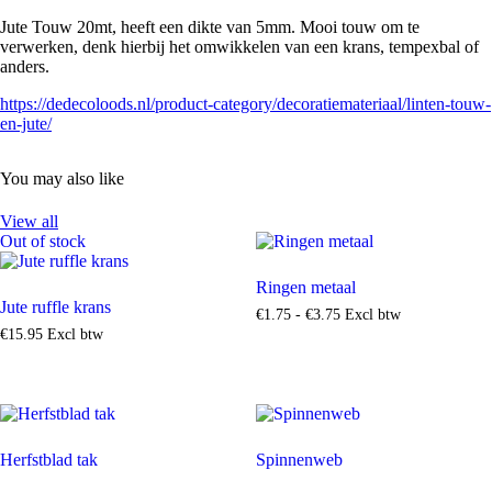
Jute Touw 20mt, heeft een dikte van 5mm. Mooi touw om te
verwerken, denk hierbij het omwikkelen van een krans, tempexbal of
anders.
https://dedecoloods.nl/product-category/decoratiemateriaal/linten-touw-
en-jute/
You may also like
View all
Out of stock
Ringen metaal
Jute ruffle krans
€
1
.
75
-
€
3
.
75
Excl btw
€
15
.
95
Excl btw
Herfstblad tak
Spinnenweb