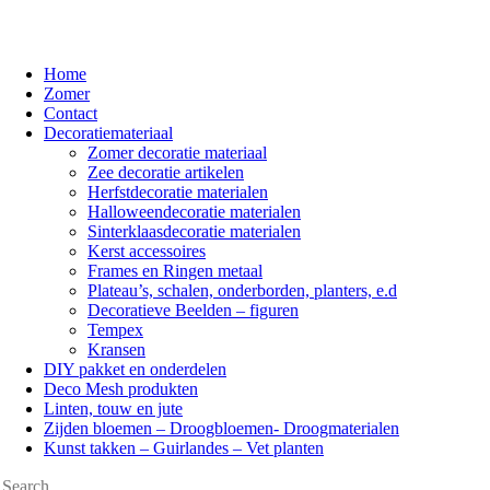
Home
Zomer
Contact
Decoratiemateriaal
Zomer decoratie materiaal
Zee decoratie artikelen
Herfstdecoratie materialen
Halloweendecoratie materialen
Sinterklaasdecoratie materialen
Kerst accessoires
Frames en Ringen metaal
Plateau’s, schalen, onderborden, planters, e.d
Decoratieve Beelden – figuren
Tempex
Kransen
DIY pakket en onderdelen
Deco Mesh produkten
Linten, touw en jute
Zijden bloemen – Droogbloemen- Droogmaterialen
Kunst takken – Guirlandes – Vet planten