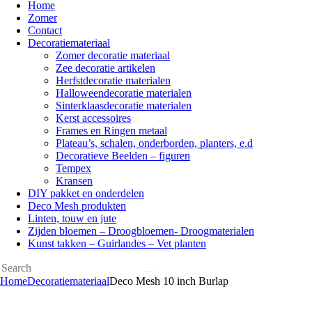
Home
Zomer
Contact
Decoratiemateriaal
Zomer decoratie materiaal
Zee decoratie artikelen
Herfstdecoratie materialen
Halloweendecoratie materialen
Sinterklaasdecoratie materialen
Kerst accessoires
Frames en Ringen metaal
Plateau’s, schalen, onderborden, planters, e.d
Decoratieve Beelden – figuren
Tempex
Kransen
DIY pakket en onderdelen
Deco Mesh produkten
Linten, touw en jute
Zijden bloemen – Droogbloemen- Droogmaterialen
Kunst takken – Guirlandes – Vet planten
Home
Decoratiemateriaal
Deco Mesh 10 inch Burlap