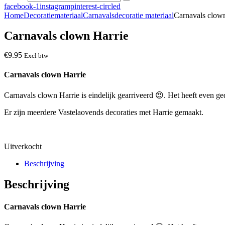
facebook-1
instagram
pinterest-circled
Home
Decoratiemateriaal
Carnavalsdecoratie materiaal
Carnavals clow
Carnavals clown Harrie
€
9
.
95
Excl btw
Carnavals clown Harrie
Carnavals clown Harrie is eindelijk gearriveerd 😍. Het heeft even ge
Er zijn meerdere Vastelaovends decoraties met Harrie gemaakt.
Uitverkocht
Beschrijving
Beschrijving
Carnavals clown Harrie