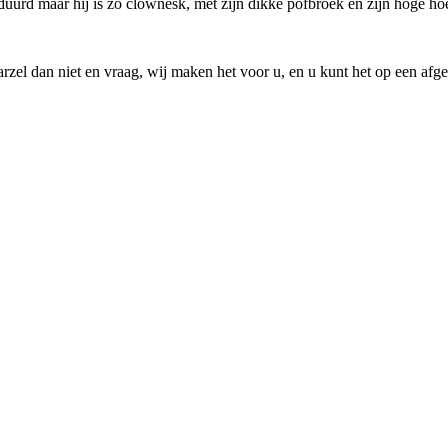
duurd maar hij is zo clownesk, met zijn dikke pofbroek en zijn hoge ho
Aarzel dan niet en vraag, wij maken het voor u, en u kunt het op een afg