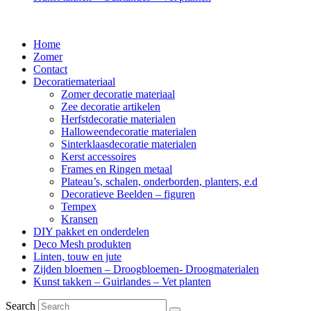
Home
Zomer
Contact
Decoratiemateriaal
Zomer decoratie materiaal
Zee decoratie artikelen
Herfstdecoratie materialen
Halloweendecoratie materialen
Sinterklaasdecoratie materialen
Kerst accessoires
Frames en Ringen metaal
Plateau’s, schalen, onderborden, planters, e.d
Decoratieve Beelden – figuren
Tempex
Kransen
DIY pakket en onderdelen
Deco Mesh produkten
Linten, touw en jute
Zijden bloemen – Droogbloemen- Droogmaterialen
Kunst takken – Guirlandes – Vet planten
Search