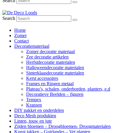
Search
Search
Home
Zomer
Contact
Decoratiemateriaal
Zomer decoratie materiaal
Zee decoratie artikelen
Herfstdecoratie materialen
Halloweendecoratie materialen
Sinterklaasdecoratie materialen
Kerst accessoires
Frames en Ringen metaal
Plateau’s, schalen, onderborden, planters, e.d
Decoratieve Beelden – figuren
Tempex
Kransen
DIY pakket en onderdelen
Deco Mesh produkten
Linten, touw en jute
Zijden bloemen – Droogbloemen- Droogmaterialen
Kunst takken – Guirlandes – Vet planten