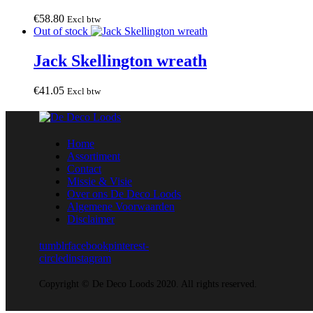
€
58
.
80
Excl btw
Out of stock
Jack Skellington wreath
€
41
.
05
Excl btw
Home
Assortiment
Contact
Missie & Visie
Over ons De Deco Loods
Algemene Voorwaarden
Disclaimer
tumblr
facebook
pinterest-
circled
instagram
Copyright © De Deco Loods 2020. All rights reserved.