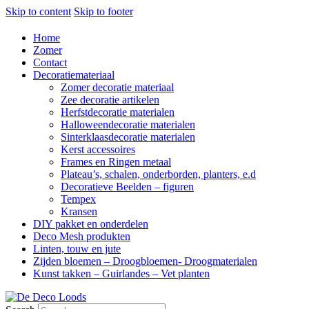
Skip to content
Skip to footer
Home
Zomer
Contact
Decoratiemateriaal
Zomer decoratie materiaal
Zee decoratie artikelen
Herfstdecoratie materialen
Halloweendecoratie materialen
Sinterklaasdecoratie materialen
Kerst accessoires
Frames en Ringen metaal
Plateau’s, schalen, onderborden, planters, e.d
Decoratieve Beelden – figuren
Tempex
Kransen
DIY pakket en onderdelen
Deco Mesh produkten
Linten, touw en jute
Zijden bloemen – Droogbloemen- Droogmaterialen
Kunst takken – Guirlandes – Vet planten