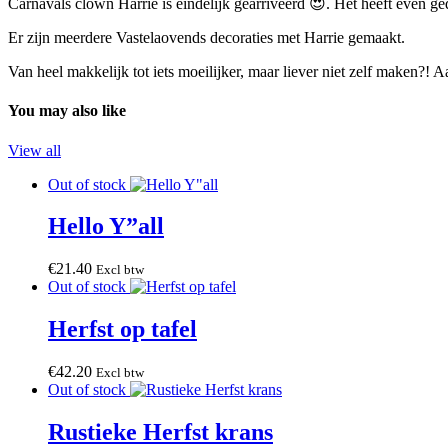
Carnavals clown Harrie is eindelijk gearriveerd 😍. Het heeft even ge
Er zijn meerdere Vastelaovends decoraties met Harrie gemaakt.
Van heel makkelijk tot iets moeilijker, maar liever niet zelf maken?! 
You may also like
View all
Out of stock
Hello Y”all
€
21
.
40
Excl btw
Out of stock
Herfst op tafel
€
42
.
20
Excl btw
Out of stock
Rustieke Herfst krans