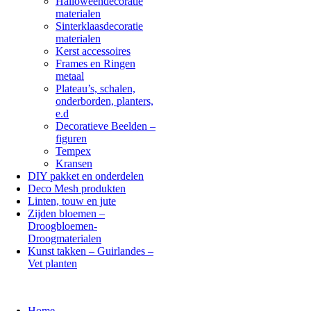
Halloweendecoratie
materialen
Sinterklaasdecoratie
materialen
Kerst accessoires
Frames en Ringen
metaal
Plateau’s, schalen,
onderborden, planters,
e.d
Decoratieve Beelden –
figuren
Tempex
Kransen
DIY pakket en onderdelen
Deco Mesh produkten
Linten, touw en jute
Zijden bloemen –
Droogbloemen-
Droogmaterialen
Kunst takken – Guirlandes –
Vet planten
Home