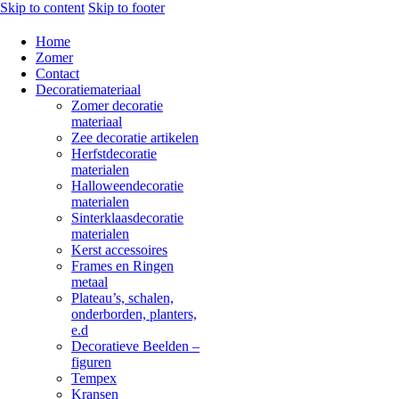
Skip to content
Skip to footer
Home
Zomer
Contact
Decoratiemateriaal
Zomer decoratie
materiaal
Zee decoratie artikelen
Herfstdecoratie
materialen
Halloweendecoratie
materialen
Sinterklaasdecoratie
materialen
Kerst accessoires
Frames en Ringen
metaal
Plateau’s, schalen,
onderborden, planters,
e.d
Decoratieve Beelden –
figuren
Tempex
Kransen