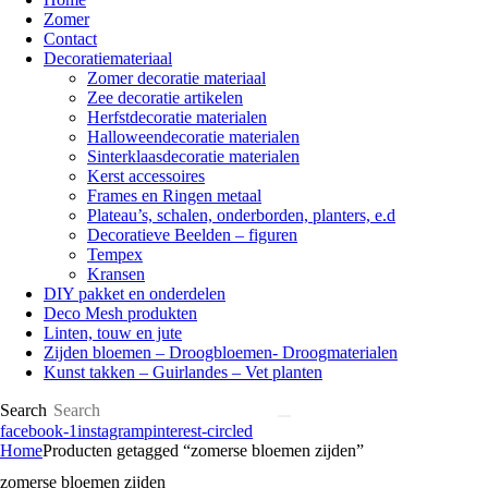
Zomer
Contact
Decoratiemateriaal
Zomer decoratie materiaal
Zee decoratie artikelen
Herfstdecoratie materialen
Halloweendecoratie materialen
Sinterklaasdecoratie materialen
Kerst accessoires
Frames en Ringen metaal
Plateau’s, schalen, onderborden, planters, e.d
Decoratieve Beelden – figuren
Tempex
Kransen
DIY pakket en onderdelen
Deco Mesh produkten
Linten, touw en jute
Zijden bloemen – Droogbloemen- Droogmaterialen
Kunst takken – Guirlandes – Vet planten
Search
facebook-1
instagram
pinterest-circled
Home
Producten getagged “zomerse bloemen zijden”
zomerse bloemen zijden