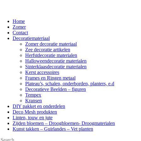
Home
Zomer
Contact
Decoratiemateriaal
Zomer decoratie materiaal
Zee decoratie artikelen
Herfstdecoratie materialen
Halloweendecoratie materialen
Sinterklaasdecoratie materialen
Kerst accessoires
Frames en Ringen metaal
Plateau’s, schalen, onderborden, planters, e.d
Decoratieve Beelden – figuren
Tempex
Kransen
DIY pakket en onderdelen
Deco Mesh produkten
Linten, touw en jute
Zijden bloemen – Droogbloemen- Droogmaterialen
Kunst takken – Guirlandes – Vet planten