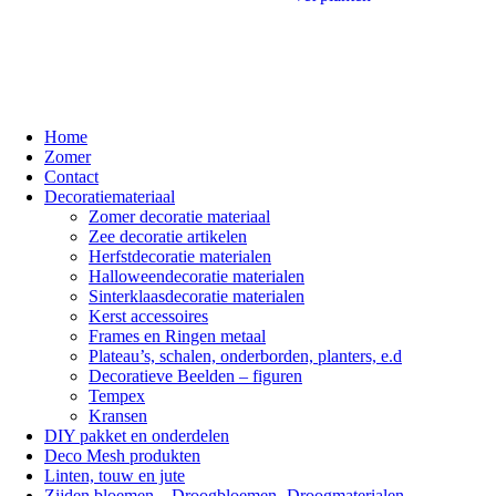
Home
Zomer
Contact
Decoratiemateriaal
Zomer decoratie materiaal
Zee decoratie artikelen
Herfstdecoratie materialen
Halloweendecoratie materialen
Sinterklaasdecoratie materialen
Kerst accessoires
Frames en Ringen metaal
Plateau’s, schalen, onderborden, planters, e.d
Decoratieve Beelden – figuren
Tempex
Kransen
DIY pakket en onderdelen
Deco Mesh produkten
Linten, touw en jute
Zijden bloemen – Droogbloemen- Droogmaterialen