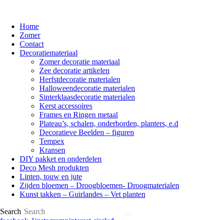
Home
Zomer
Contact
Decoratiemateriaal
Zomer decoratie materiaal
Zee decoratie artikelen
Herfstdecoratie materialen
Halloweendecoratie materialen
Sinterklaasdecoratie materialen
Kerst accessoires
Frames en Ringen metaal
Plateau’s, schalen, onderborden, planters, e.d
Decoratieve Beelden – figuren
Tempex
Kransen
DIY pakket en onderdelen
Deco Mesh produkten
Linten, touw en jute
Zijden bloemen – Droogbloemen- Droogmaterialen
Kunst takken – Guirlandes – Vet planten
Search