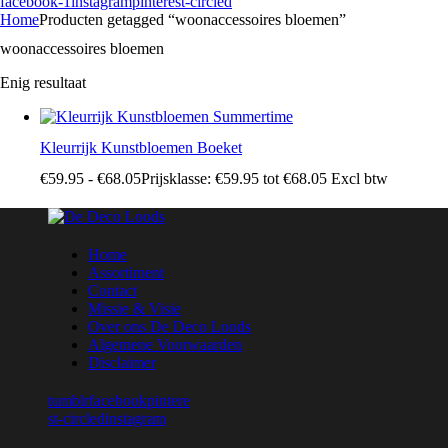
facebook-1
instagram
pinterest-circled
Home
Producten getagged “woonaccessoires bloemen”
woonaccessoires bloemen
Enig resultaat
Kleurrijk Kunstbloemen Boeket
€
59
.
95
-
€
68
.
05
Prijsklasse: €59
.
95
tot €68
.
05
Excl btw
Home
Assortiment
Contact
Missie & Visie
Over ons De Deco Loods
Algemene Voorwaarden
Disclaimer
tumblr
facebook
pintere
st-circled
instagram