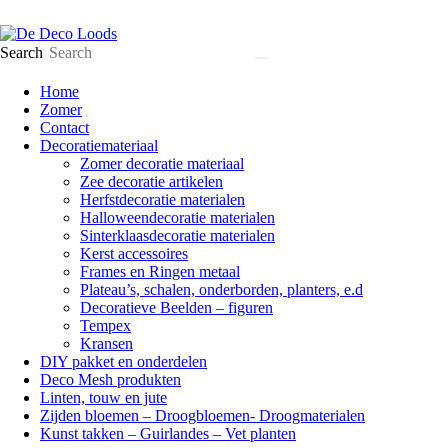
Search
Home
Zomer
Contact
Decoratiemateriaal
Zomer decoratie materiaal
Zee decoratie artikelen
Herfstdecoratie materialen
Halloweendecoratie materialen
Sinterklaasdecoratie materialen
Kerst accessoires
Frames en Ringen metaal
Plateau’s, schalen, onderborden, planters, e.d
Decoratieve Beelden – figuren
Tempex
Kransen
DIY pakket en onderdelen
Deco Mesh produkten
Linten, touw en jute
Zijden bloemen – Droogbloemen- Droogmaterialen
Kunst takken – Guirlandes – Vet planten