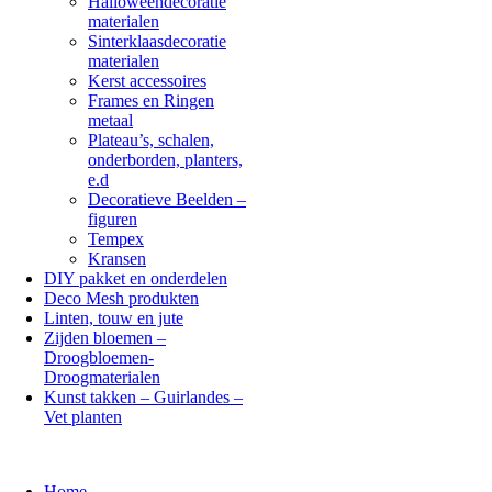
Halloweendecoratie
materialen
Sinterklaasdecoratie
materialen
Kerst accessoires
Frames en Ringen
metaal
Plateau’s, schalen,
onderborden, planters,
e.d
Decoratieve Beelden –
figuren
Tempex
Kransen
DIY pakket en onderdelen
Deco Mesh produkten
Linten, touw en jute
Zijden bloemen –
Droogbloemen-
Droogmaterialen
Kunst takken – Guirlandes –
Vet planten
Home