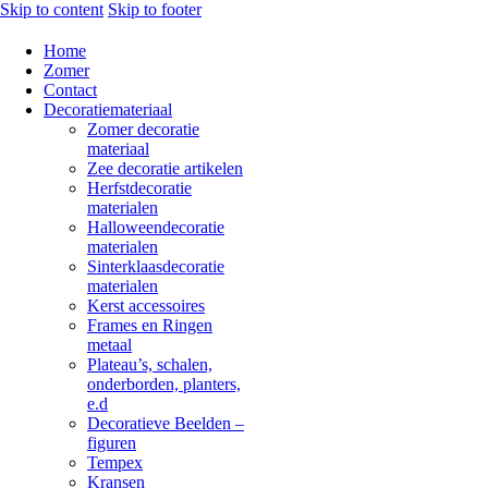
Skip to content
Skip to footer
Home
Zomer
Contact
Decoratiemateriaal
Zomer decoratie
materiaal
Zee decoratie artikelen
Herfstdecoratie
materialen
Halloweendecoratie
materialen
Sinterklaasdecoratie
materialen
Kerst accessoires
Frames en Ringen
metaal
Plateau’s, schalen,
onderborden, planters,
e.d
Decoratieve Beelden –
figuren
Tempex
Kransen