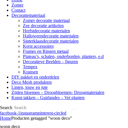
Zomer
Contact
Decoratiemateriaal
Zomer decoratie materiaal
Zee decoratie artikelen
Herfstdecoratie materialen
Halloweendecoratie materialen
Sinterklaasdecoratie materialen
Kerst accessoires
Frames en Ringen metaal
Plateau’s, schalen, onderborden, planters, e.d
Decoratieve Beelden – figuren
Tempex
Kransen
DIY pakket en onderdelen
Deco Mesh produkten
Linten, touw en jute
Zijden bloemen – Droogbloemen- Droogmaterialen
Kunst takken – Guirlandes – Vet planten
Search
facebook-1
instagram
pinterest-circled
Home
Producten getagged “woon deco”
woon deco