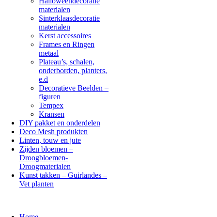
Halloweendecoratie
materialen
Sinterklaasdecoratie
materialen
Kerst accessoires
Frames en Ringen
metaal
Plateau’s, schalen,
onderborden, planters,
e.d
Decoratieve Beelden –
figuren
Tempex
Kransen
DIY pakket en onderdelen
Deco Mesh produkten
Linten, touw en jute
Zijden bloemen –
Droogbloemen-
Droogmaterialen
Kunst takken – Guirlandes –
Vet planten
Home