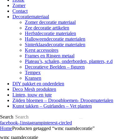
Zomer
Contact
Decoratiemateriaal
Zomer decoratie materiaal
Zee decoratie artikelen
Herfstdecoratie materialen
Halloweendecoratie materialen
Sinterklaasdecoratie materialen
Kerst accessoires
Frames en Ringen metaal
Plateau’s, schalen, onderborden, planters, e.d
Decoratieve Beelden – figuren
Tempex
Kransen
DIY pakket en onderdelen
Deco Mesh produkten
Linten, touw en jute
Zijden bloemen – Droogbloemen- Droogmaterialen
Kunst takken – Guirlandes – Vet planten
Search
facebook-1
instagram
pinterest-circled
Home
Producten getagged “wmc raamdecoratie”
wmc raamdecoratie