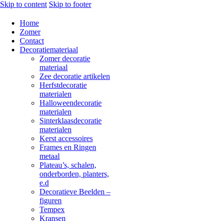
Skip to content
Skip to footer
Home
Zomer
Contact
Decoratiemateriaal
Zomer decoratie
materiaal
Zee decoratie artikelen
Herfstdecoratie
materialen
Halloweendecoratie
materialen
Sinterklaasdecoratie
materialen
Kerst accessoires
Frames en Ringen
metaal
Plateau’s, schalen,
onderborden, planters,
e.d
Decoratieve Beelden –
figuren
Tempex
Kransen