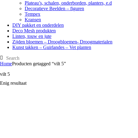
Plateau’s, schalen, onderborden, planters, e.d
Decoratieve Beelden – figuren
Tempex
Kransen
DIY pakket en onderdelen
Deco Mesh produkten
Linten, touw en jute
Zijden bloemen – Droogbloemen- Droogmaterialen
Kunst takken – Guirlandes – Vet planten
Home
Producten getagged “vilt 5”
vilt 5
Enig resultaat