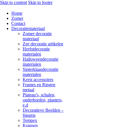
Skip to content
Skip to footer
Home
Zomer
Contact
Decoratiemateriaal
Zomer decoratie
materiaal
Zee decoratie artikelen
Herfstdecoratie
materialen
Halloweendecoratie
materialen
Sinterklaasdecoratie
materialen
Kerst accessoires
Frames en Ringen
metaal
Plateau’s, schalen,
onderborden, planters,
e.d
Decoratieve Beelden –
figuren
Tempex
Kransen