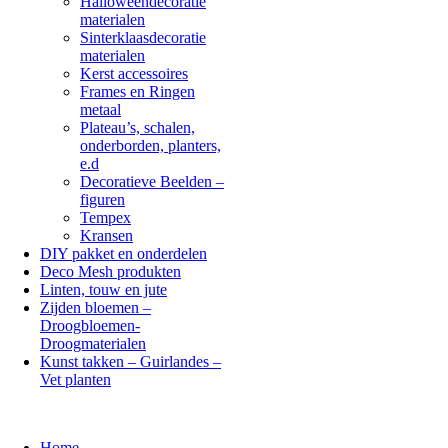
Halloweendecoratie
materialen
Sinterklaasdecoratie
materialen
Kerst accessoires
Frames en Ringen
metaal
Plateau’s, schalen,
onderborden, planters,
e.d
Decoratieve Beelden –
figuren
Tempex
Kransen
DIY pakket en onderdelen
Deco Mesh produkten
Linten, touw en jute
Zijden bloemen –
Droogbloemen-
Droogmaterialen
Kunst takken – Guirlandes –
Vet planten
Home