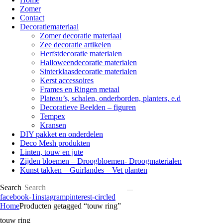
Zomer
Contact
Decoratiemateriaal
Zomer decoratie materiaal
Zee decoratie artikelen
Herfstdecoratie materialen
Halloweendecoratie materialen
Sinterklaasdecoratie materialen
Kerst accessoires
Frames en Ringen metaal
Plateau’s, schalen, onderborden, planters, e.d
Decoratieve Beelden – figuren
Tempex
Kransen
DIY pakket en onderdelen
Deco Mesh produkten
Linten, touw en jute
Zijden bloemen – Droogbloemen- Droogmaterialen
Kunst takken – Guirlandes – Vet planten
Search
facebook-1
instagram
pinterest-circled
Home
Producten getagged “touw ring”
touw ring