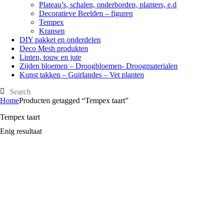
Plateau’s, schalen, onderborden, planters, e.d
Decoratieve Beelden – figuren
Tempex
Kransen
DIY pakket en onderdelen
Deco Mesh produkten
Linten, touw en jute
Zijden bloemen – Droogbloemen- Droogmaterialen
Kunst takken – Guirlandes – Vet planten
Home
Producten getagged “Tempex taart”
Tempex taart
Enig resultaat