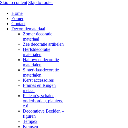
Skip to content
Skip to footer
Home
Zomer
Contact
Decoratiemateriaal
Zomer decoratie
materiaal
Zee decoratie artikelen
Herfstdecoratie
materialen
Halloweendecoratie
materialen
Sinterklaasdecoratie
materialen
Kerst accessoires
Frames en Ringen
metaal
Plateau’s, schalen,
onderborden, planters,
e.d
Decoratieve Beelden –
figuren
Tempex
Kransen