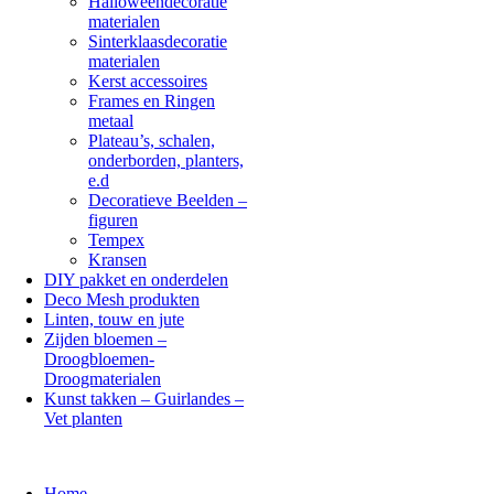
Halloweendecoratie
materialen
Sinterklaasdecoratie
materialen
Kerst accessoires
Frames en Ringen
metaal
Plateau’s, schalen,
onderborden, planters,
e.d
Decoratieve Beelden –
figuren
Tempex
Kransen
DIY pakket en onderdelen
Deco Mesh produkten
Linten, touw en jute
Zijden bloemen –
Droogbloemen-
Droogmaterialen
Kunst takken – Guirlandes –
Vet planten
Home