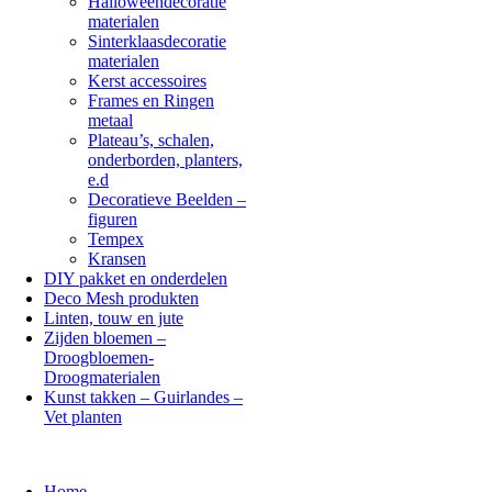
Halloweendecoratie
materialen
Sinterklaasdecoratie
materialen
Kerst accessoires
Frames en Ringen
metaal
Plateau’s, schalen,
onderborden, planters,
e.d
Decoratieve Beelden –
figuren
Tempex
Kransen
DIY pakket en onderdelen
Deco Mesh produkten
Linten, touw en jute
Zijden bloemen –
Droogbloemen-
Droogmaterialen
Kunst takken – Guirlandes –
Vet planten
Home