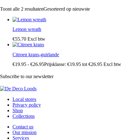
Toont alle 2 resultaten
Gesorteerd op nieuwste
Lemon wreath
€
55
.
70
Excl btw
Citroen krans-guirlande
€
19
.
95
-
€
26
.
95
Prijsklasse: €19
.
95
tot €26
.
95
Excl btw
Subscribe to our newsletter
Local stores
Privacy policy
Shop
Collections
Contact us
Our mission
Services