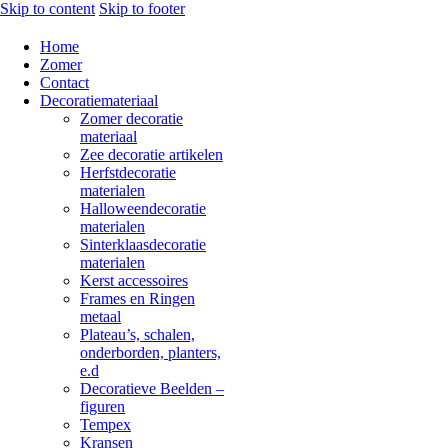
Skip to content
Skip to footer
Home
Zomer
Contact
Decoratiemateriaal
Zomer decoratie
materiaal
Zee decoratie artikelen
Herfstdecoratie
materialen
Halloweendecoratie
materialen
Sinterklaasdecoratie
materialen
Kerst accessoires
Frames en Ringen
metaal
Plateau’s, schalen,
onderborden, planters,
e.d
Decoratieve Beelden –
figuren
Tempex
Kransen