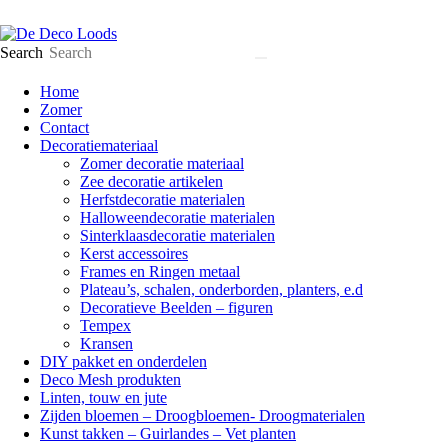
Search
Home
Zomer
Contact
Decoratiemateriaal
Zomer decoratie materiaal
Zee decoratie artikelen
Herfstdecoratie materialen
Halloweendecoratie materialen
Sinterklaasdecoratie materialen
Kerst accessoires
Frames en Ringen metaal
Plateau’s, schalen, onderborden, planters, e.d
Decoratieve Beelden – figuren
Tempex
Kransen
DIY pakket en onderdelen
Deco Mesh produkten
Linten, touw en jute
Zijden bloemen – Droogbloemen- Droogmaterialen
Kunst takken – Guirlandes – Vet planten