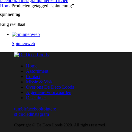
facebook-1
instagram
pinterest-circled
Home
Producten getagged “spinnenrag”
spinnenrag
Enig resultaat
Spinnenweb
Home
Assortiment
Contact
Missie & Visie
Over ons De Deco Loods
Algemene Voorwaarden
Disclaimer
tumblr
facebook
pintere
st-circled
instagram
Copyright © De Deco Loods 2020. All rights reserved.