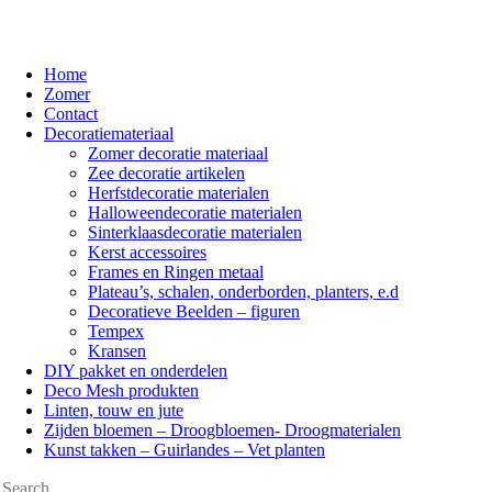
Home
Zomer
Contact
Decoratiemateriaal
Zomer decoratie materiaal
Zee decoratie artikelen
Herfstdecoratie materialen
Halloweendecoratie materialen
Sinterklaasdecoratie materialen
Kerst accessoires
Frames en Ringen metaal
Plateau’s, schalen, onderborden, planters, e.d
Decoratieve Beelden – figuren
Tempex
Kransen
DIY pakket en onderdelen
Deco Mesh produkten
Linten, touw en jute
Zijden bloemen – Droogbloemen- Droogmaterialen
Kunst takken – Guirlandes – Vet planten