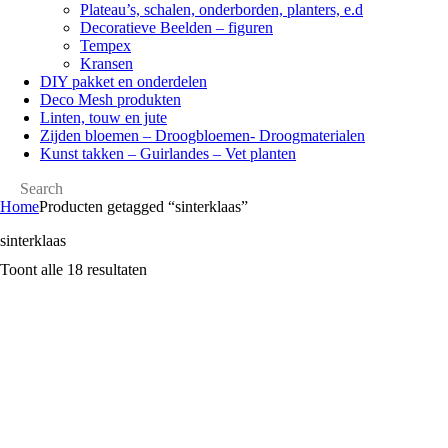
Plateau’s, schalen, onderborden, planters, e.d
Decoratieve Beelden – figuren
Tempex
Kransen
DIY pakket en onderdelen
Deco Mesh produkten
Linten, touw en jute
Zijden bloemen – Droogbloemen- Droogmaterialen
Kunst takken – Guirlandes – Vet planten
Home
Producten getagged “sinterklaas”
sinterklaas
Toont alle 18 resultaten