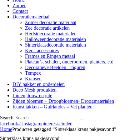
Zomer
Contact
Decoratiemateriaal
Zomer decoratie materiaal
Zee decoratie artikelen
Herfstdecoratie materialen
Halloweendecoratie materialen
Sinterklaasdecoratie materialen
Kerst accessoires
Frames en Ringen metaal
Plateau’s, schalen, onderborden, planters, e.d
Decoratieve Beelden – figuren
Tempex
Kransen
DIY pakket en onderdelen
Deco Mesh produkten
Linten, touw en jute
Zijden bloemen – Droogbloemen- Droogmaterialen
Kunst takken – Guirlandes – Vet planten
Search
facebook-1
instagram
pinterest-circled
Home
Producten getagged “Sinterklaas krans pakjesavond”
Sinterklaas krans pakjesavond