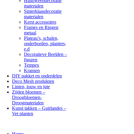
Halloweendecoratie
materialen
Sinterklaasdecoratie
materialen
Kerst accessoires
Frames en Ringen
metaal
Plateau’s, schalen,
onderborden, planters,
e.d
Decoratieve Beelden –
figuren
Tempex
Kransen
DIY pakket en onderdelen
Deco Mesh produkten
Linten, touw en jute
Zijden bloemen –
Droogbloemen-
Droogmaterialen
Kunst takken – Guirlandes –
Vet planten
Home