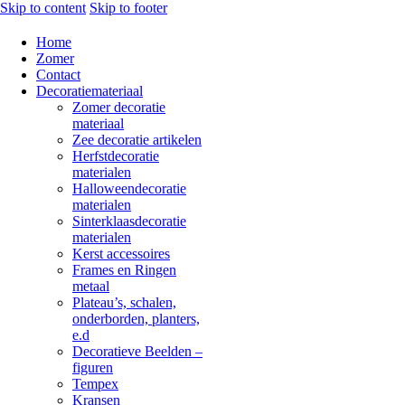
Skip to content
Skip to footer
Home
Zomer
Contact
Decoratiemateriaal
Zomer decoratie
materiaal
Zee decoratie artikelen
Herfstdecoratie
materialen
Halloweendecoratie
materialen
Sinterklaasdecoratie
materialen
Kerst accessoires
Frames en Ringen
metaal
Plateau’s, schalen,
onderborden, planters,
e.d
Decoratieve Beelden –
figuren
Tempex
Kransen