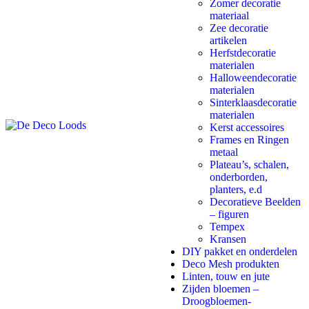
Zomer decoratie
materiaal
Zee decoratie
artikelen
Herfstdecoratie
materialen
Halloweendecoratie
materialen
Sinterklaasdecoratie
materialen
Kerst accessoires
Frames en Ringen
metaal
Plateau’s, schalen,
onderborden,
planters, e.d
Decoratieve Beelden
– figuren
Tempex
Kransen
DIY pakket en onderdelen
Deco Mesh produkten
Linten, touw en jute
Zijden bloemen –
Droogbloemen-