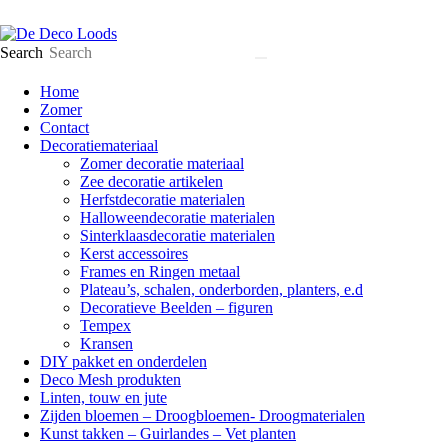
Search
Home
Zomer
Contact
Decoratiemateriaal
Zomer decoratie materiaal
Zee decoratie artikelen
Herfstdecoratie materialen
Halloweendecoratie materialen
Sinterklaasdecoratie materialen
Kerst accessoires
Frames en Ringen metaal
Plateau’s, schalen, onderborden, planters, e.d
Decoratieve Beelden – figuren
Tempex
Kransen
DIY pakket en onderdelen
Deco Mesh produkten
Linten, touw en jute
Zijden bloemen – Droogbloemen- Droogmaterialen
Kunst takken – Guirlandes – Vet planten