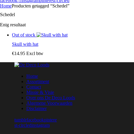
facebook-1
instagram
pinterest-circled
Home
Producten getagged “Schedel”
Schedel
Enig resultaat
Out of stock
Skull with hat
€
14
.
95
Excl btw
Home
Assortiment
Contact
Missie & Visie
Over ons De Deco Loods
Algemene Voorwaarden
Disclaimer
tumblr
facebook
pintere
st-circled
instagram