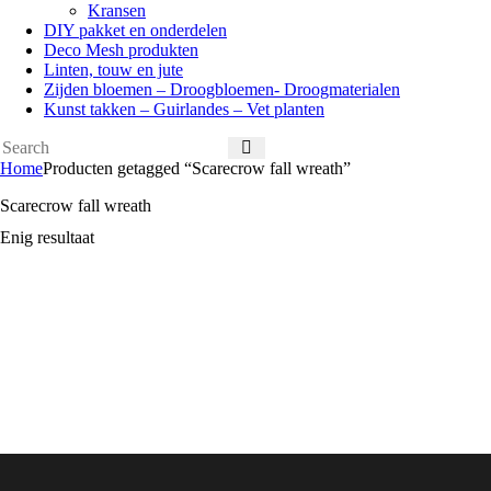
Kransen
DIY pakket en onderdelen
Deco Mesh produkten
Linten, touw en jute
Zijden bloemen – Droogbloemen- Droogmaterialen
Kunst takken – Guirlandes – Vet planten
Home
Producten getagged “Scarecrow fall wreath”
Scarecrow fall wreath
Enig resultaat