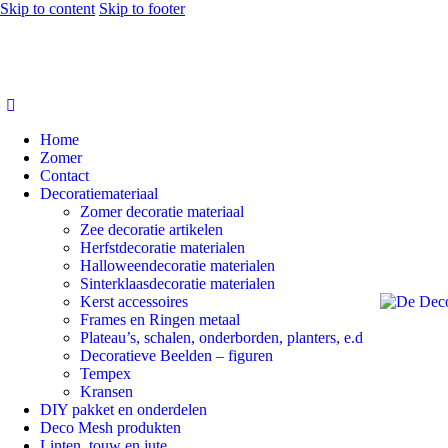
Skip to content
Skip to footer
Home
Zomer
Contact
Decoratiemateriaal
Zomer decoratie materiaal
Zee decoratie artikelen
Herfstdecoratie materialen
Halloweendecoratie materialen
Sinterklaasdecoratie materialen
Kerst accessoires
Frames en Ringen metaal
Plateau’s, schalen, onderborden, planters, e.d
Decoratieve Beelden – figuren
Tempex
Kransen
DIY pakket en onderdelen
Deco Mesh produkten
Linten, touw en jute