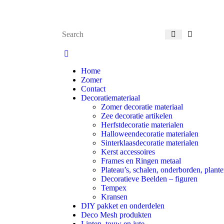
Home
Zomer
Contact
Decoratiemateriaal
Zomer decoratie materiaal
Zee decoratie artikelen
Herfstdecoratie materialen
Halloweendecoratie materialen
Sinterklaasdecoratie materialen
Kerst accessoires
Frames en Ringen metaal
Plateau’s, schalen, onderborden, plante
Decoratieve Beelden – figuren
Tempex
Kransen
DIY pakket en onderdelen
Deco Mesh produkten
Linten, touw en jute