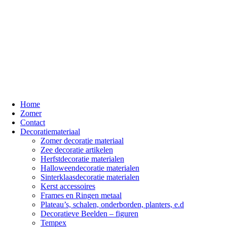
Home
Zomer
Contact
Decoratiemateriaal
Zomer decoratie materiaal
Zee decoratie artikelen
Herfstdecoratie materialen
Halloweendecoratie materialen
Sinterklaasdecoratie materialen
Kerst accessoires
Frames en Ringen metaal
Plateau’s, schalen, onderborden, planters, e.d
Decoratieve Beelden – figuren
Tempex