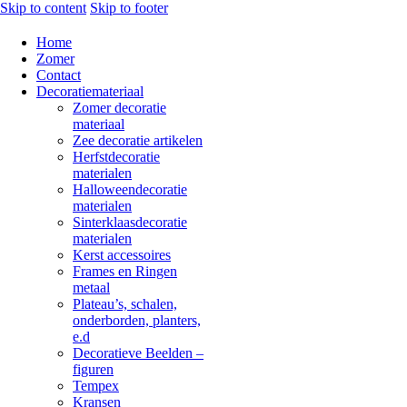
Skip to content
Skip to footer
Home
Zomer
Contact
Decoratiemateriaal
Zomer decoratie
materiaal
Zee decoratie artikelen
Herfstdecoratie
materialen
Halloweendecoratie
materialen
Sinterklaasdecoratie
materialen
Kerst accessoires
Frames en Ringen
metaal
Plateau’s, schalen,
onderborden, planters,
e.d
Decoratieve Beelden –
figuren
Tempex
Kransen