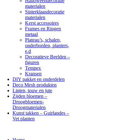
Halloweendecoratie
materialen
Sinterklaasdecoratie
materialen
Kerst accessoires
Frames en Ringen
metaal
Plateau’s, schalen,
onderborden, planters,
e.d
Decoratieve Beelden –
figuren
Tempex
Kransen
DIY pakket en onderdelen
Deco Mesh produkten
Linten, touw en jute
Zijden bloemen –
Droogbloemen-
Droogmaterialen
Kunst takken – Guirlandes –
Vet planten
Home