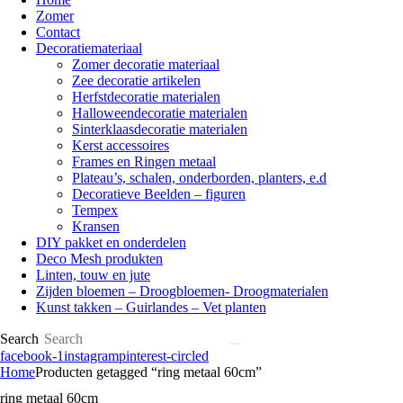
Zomer
Contact
Decoratiemateriaal
Zomer decoratie materiaal
Zee decoratie artikelen
Herfstdecoratie materialen
Halloweendecoratie materialen
Sinterklaasdecoratie materialen
Kerst accessoires
Frames en Ringen metaal
Plateau’s, schalen, onderborden, planters, e.d
Decoratieve Beelden – figuren
Tempex
Kransen
DIY pakket en onderdelen
Deco Mesh produkten
Linten, touw en jute
Zijden bloemen – Droogbloemen- Droogmaterialen
Kunst takken – Guirlandes – Vet planten
Search
facebook-1
instagram
pinterest-circled
Home
Producten getagged “ring metaal 60cm”
ring metaal 60cm