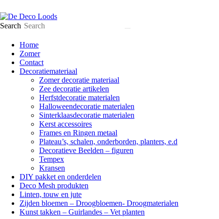
Search
Home
Zomer
Contact
Decoratiemateriaal
Zomer decoratie materiaal
Zee decoratie artikelen
Herfstdecoratie materialen
Halloweendecoratie materialen
Sinterklaasdecoratie materialen
Kerst accessoires
Frames en Ringen metaal
Plateau’s, schalen, onderborden, planters, e.d
Decoratieve Beelden – figuren
Tempex
Kransen
DIY pakket en onderdelen
Deco Mesh produkten
Linten, touw en jute
Zijden bloemen – Droogbloemen- Droogmaterialen
Kunst takken – Guirlandes – Vet planten