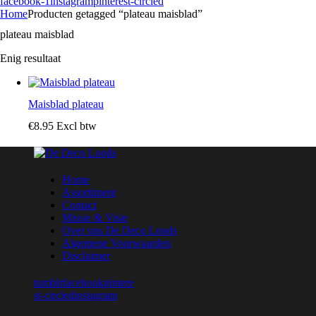
facebook-1
instagram
pinterest-circled
Home
Producten getagged “plateau maisblad”
plateau maisblad
Enig resultaat
Maisblad plateau
€
8
.
95
Excl btw
Home
Assortiment
Contact
Missie & Visie
Over ons De Deco Loods
Algemene Voorwaarden
Disclaimer
tumblr
facebook
pintere
st-circled
instagram