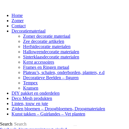
Home
Zomer
Contact
Decoratiemateriaal
Zomer decoratie materiaal
Zee decoratie artikelen
Herfstdecoratie materialen
Halloweendecoratie materialen
Sinterklaasdecoratie materialen
Kerst accessoires
Frames en Ringen metaal
Plateau’s, schalen, onderborden, planters, e.d
Decoratieve Beelden – figuren
Tempex
Kransen
DIY pakket en onderdelen
Deco Mesh produkten
Linten, touw en jute
Zijden bloemen – Droogbloemen- Droogmaterialen
Kunst takken – Guirlandes – Vet planten
Search