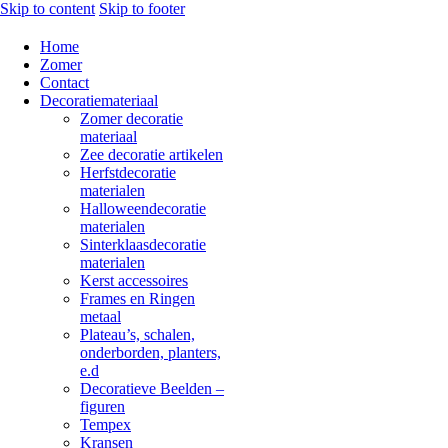
Skip to content
Skip to footer
Home
Zomer
Contact
Decoratiemateriaal
Zomer decoratie
materiaal
Zee decoratie artikelen
Herfstdecoratie
materialen
Halloweendecoratie
materialen
Sinterklaasdecoratie
materialen
Kerst accessoires
Frames en Ringen
metaal
Plateau’s, schalen,
onderborden, planters,
e.d
Decoratieve Beelden –
figuren
Tempex
Kransen