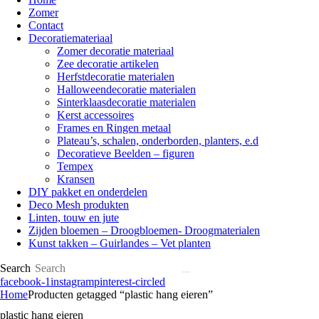
Zomer
Contact
Decoratiemateriaal
Zomer decoratie materiaal
Zee decoratie artikelen
Herfstdecoratie materialen
Halloweendecoratie materialen
Sinterklaasdecoratie materialen
Kerst accessoires
Frames en Ringen metaal
Plateau’s, schalen, onderborden, planters, e.d
Decoratieve Beelden – figuren
Tempex
Kransen
DIY pakket en onderdelen
Deco Mesh produkten
Linten, touw en jute
Zijden bloemen – Droogbloemen- Droogmaterialen
Kunst takken – Guirlandes – Vet planten
Search
facebook-1
instagram
pinterest-circled
Home
Producten getagged “plastic hang eieren”
plastic hang eieren