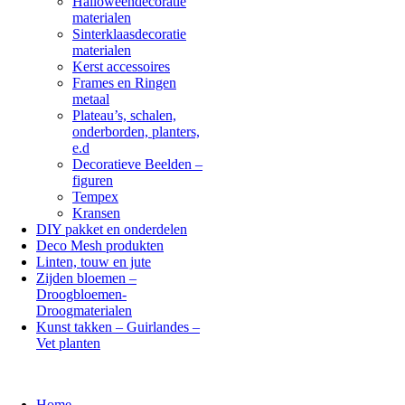
Halloweendecoratie
materialen
Sinterklaasdecoratie
materialen
Kerst accessoires
Frames en Ringen
metaal
Plateau’s, schalen,
onderborden, planters,
e.d
Decoratieve Beelden –
figuren
Tempex
Kransen
DIY pakket en onderdelen
Deco Mesh produkten
Linten, touw en jute
Zijden bloemen –
Droogbloemen-
Droogmaterialen
Kunst takken – Guirlandes –
Vet planten
Home