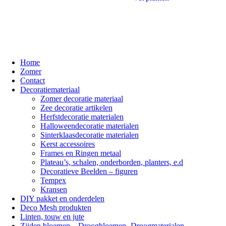
Home
Zomer
Contact
Decoratiemateriaal
Zomer decoratie materiaal
Zee decoratie artikelen
Herfstdecoratie materialen
Halloweendecoratie materialen
Sinterklaasdecoratie materialen
Kerst accessoires
Frames en Ringen metaal
Plateau’s, schalen, onderborden, planters, e.d
Decoratieve Beelden – figuren
Tempex
Kransen
DIY pakket en onderdelen
Deco Mesh produkten
Linten, touw en jute
Zijden bloemen – Droogbloemen- Droogmaterialen