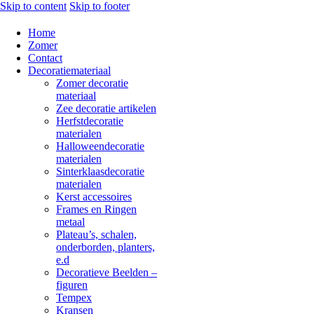
Skip to content
Skip to footer
Home
Zomer
Contact
Decoratiemateriaal
Zomer decoratie
materiaal
Zee decoratie artikelen
Herfstdecoratie
materialen
Halloweendecoratie
materialen
Sinterklaasdecoratie
materialen
Kerst accessoires
Frames en Ringen
metaal
Plateau’s, schalen,
onderborden, planters,
e.d
Decoratieve Beelden –
figuren
Tempex
Kransen