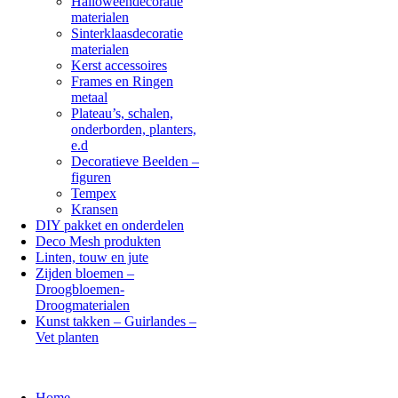
Halloweendecoratie
materialen
Sinterklaasdecoratie
materialen
Kerst accessoires
Frames en Ringen
metaal
Plateau’s, schalen,
onderborden, planters,
e.d
Decoratieve Beelden –
figuren
Tempex
Kransen
DIY pakket en onderdelen
Deco Mesh produkten
Linten, touw en jute
Zijden bloemen –
Droogbloemen-
Droogmaterialen
Kunst takken – Guirlandes –
Vet planten
Home