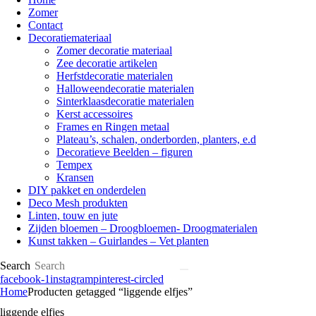
Zomer
Contact
Decoratiemateriaal
Zomer decoratie materiaal
Zee decoratie artikelen
Herfstdecoratie materialen
Halloweendecoratie materialen
Sinterklaasdecoratie materialen
Kerst accessoires
Frames en Ringen metaal
Plateau’s, schalen, onderborden, planters, e.d
Decoratieve Beelden – figuren
Tempex
Kransen
DIY pakket en onderdelen
Deco Mesh produkten
Linten, touw en jute
Zijden bloemen – Droogbloemen- Droogmaterialen
Kunst takken – Guirlandes – Vet planten
Search
facebook-1
instagram
pinterest-circled
Home
Producten getagged “liggende elfjes”
liggende elfjes