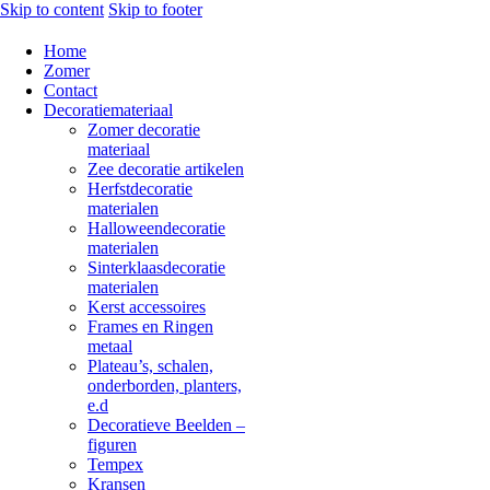
Skip to content
Skip to footer
Home
Zomer
Contact
Decoratiemateriaal
Zomer decoratie
materiaal
Zee decoratie artikelen
Herfstdecoratie
materialen
Halloweendecoratie
materialen
Sinterklaasdecoratie
materialen
Kerst accessoires
Frames en Ringen
metaal
Plateau’s, schalen,
onderborden, planters,
e.d
Decoratieve Beelden –
figuren
Tempex
Kransen