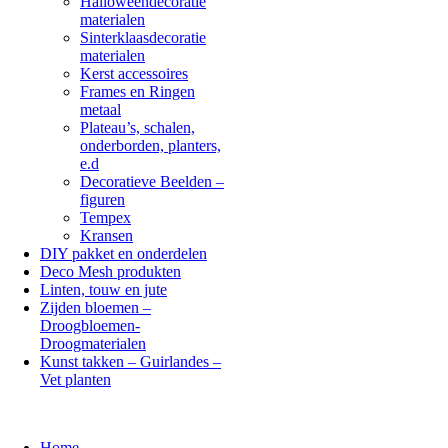
Halloweendecoratie
materialen
Sinterklaasdecoratie
materialen
Kerst accessoires
Frames en Ringen
metaal
Plateau’s, schalen,
onderborden, planters,
e.d
Decoratieve Beelden –
figuren
Tempex
Kransen
DIY pakket en onderdelen
Deco Mesh produkten
Linten, touw en jute
Zijden bloemen –
Droogbloemen-
Droogmaterialen
Kunst takken – Guirlandes –
Vet planten
Home