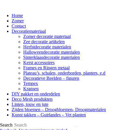
Home
Zomer
Contact
Decoratiemateriaal
Zomer decoratie materiaal
Zee decoratie artikelen
Herfstdecoratie materialen
Halloweendecoratie materialen
Sinterklaasdecoratie materialen
Kerst accessoires
Frames en Ringen metaal
Plateau’s, schalen, onderborden, planters, e.d
Decoratieve Beelden – figuren
Tempex
Kransen
DIY pakket en onderdelen
Deco Mesh produkten
Linten, touw en jute
Zijden bloemen – Droogbloemen- Droogmaterialen
Kunst takken – Guirlandes – Vet planten
Search