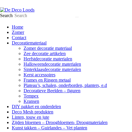
Search
Home
Zomer
Contact
Decoratiemateriaal
Zomer decoratie materiaal
Zee decoratie artikelen
Herfstdecoratie materialen
Halloweendecoratie materialen
Sinterklaasdecoratie materialen
Kerst accessoires
Frames en Ringen metaal
Plateau’s, schalen, onderborden, planters, e.d
Decoratieve Beelden – figuren
Tempex
Kransen
DIY pakket en onderdelen
Deco Mesh produkten
Linten, touw en jute
Zijden bloemen – Droogbloemen- Droogmaterialen
Kunst takken – Guirlandes – Vet planten