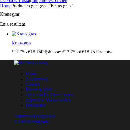
facebook-1
instagram
pinterest-circled
Home
Producten getagged “Krans gras”
Krans gras
Enig resultaat
Krans gras
€
12
.
75
-
€
18
.
75
Prijsklasse: €12
.
75
tot €18
.
75
Excl btw
Home
Assortiment
Contact
Missie & Visie
Over ons De Deco Loods
Algemene Voorwaarden
Disclaimer
tumblr
facebook
pintere
st-circled
instagram