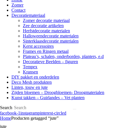
Zomer
Contact
Decoratiemateriaal
Zomer decoratie materiaal
Zee decoratie artikelen
Herfstdecoratie materialen
Halloweendecoratie materialen
Sinterklaasdecoratie materialen
Kerst accessoires
Frames en Ringen metaal
Plateau’s, schalen, onderborden, planters, e.d
Decoratieve Beelden – figuren
Tempex
Kransen
DIY pakket en onderdelen
Deco Mesh produkten
Linten, touw en jute
Zijden bloemen – Droogbloemen- Droogmaterialen
Kunst takken – Guirlandes – Vet planten
Search
facebook-1
instagram
pinterest-circled
Home
Producten getagged “jute”
jute