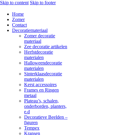
Skip to content
Skip to footer
Home
Zomer
Contact
Decoratiemateriaal
Zomer decoratie
materiaal
Zee decoratie artikelen
Herfstdecoratie
materialen
Halloweendecoratie
materialen
Sinterklaasdecoratie
materialen
Kerst accessoires
Frames en Ringen
metaal
Plateau’s, schalen,
onderborden, planters,
e.d
Decoratieve Beelden –
figuren
Tempex
Kransen