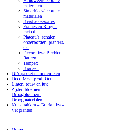
Halloweendecoratie
materialen
Sinterklaasdecoratie
materialen
Kerst accessoires
Frames en Ringen
metaal
Plateau’s, schalen,
onderborden, planters,
e.d
Decoratieve Beelden –
figuren
Tempex
Kransen
DIY pakket en onderdelen
Deco Mesh produkten
Linten, touw en jute
Zijden bloemen –
Droogbloemen-
Droogmaterialen
Kunst takken – Guirlandes –
Vet planten
Home